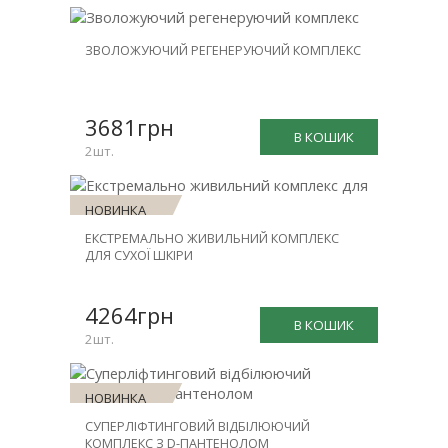
НОВИНКА
ЗВОЛОЖУЮЧИЙ РЕГЕНЕРУЮЧИЙ КОМПЛЕКС
ЗНИЖКА
-30%
3681грн
В КОШИК
2шт.
НОВИНКА
ЕКСТРЕМАЛЬНО ЖИВИЛЬНИЙ КОМПЛЕКС
ЗНИЖКА
ДЛЯ СУХОЇ ШКІРИ
-30%
4264грн
В КОШИК
2шт.
НОВИНКА
СУПЕРЛІФТИНГОВИЙ ВІДБІЛЮЮЧИЙ
ЗНИЖКА
КОМПЛЕКС З D-ПАНТЕНОЛОМ