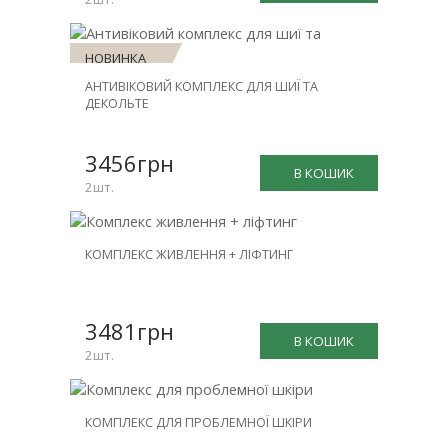
НОВИНКА
АНТИВІКОВИЙ КОМПЛЕКС ДЛЯ ШИЇ ТА
ЗНИЖКА
ДЕКОЛЬТЕ
-30%
3456грн
В КОШИК
2шт.
НОВИНКА
КОМПЛЕКС ЖИВЛЕННЯ + ЛІФТИНГ
ЗНИЖКА
-26%
3481грн
В КОШИК
2шт.
НОВИНКА
КОМПЛЕКС ДЛЯ ПРОБЛЕМНОЇ ШКІРИ