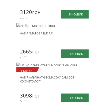
ЗНИЖКА
-26%
3120грн
В КОШИК
2шт.
НОВИНКА
НАБІР "МАТОВА ШКІРА"
ЗНИЖКА
-25%
2665грн
В КОШИК
2шт.
ЗНИЖКА
НАБІР АЛЬГІНАТНИХ МАСОК "САМ СОБІ
-23%
КОСМЕТОЛОГ"
3098грн
В КОШИК
6шт.