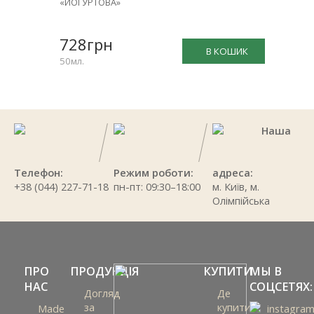
«ЙОГУРТОВА»
728грн
В КОШИК
50мл.
Наша
Телефон:
Режим роботи:
адреса:
+38 (044) 227-71-18
пн-пт: 09:30–18:00
м. Київ, м.
Олімпійська
ПРО
ПРОДУКЦІЯ
КУПИТИ
МЫ В
НАС
СОЦСЕТЯХ:
Догляд
Де
за
купити
Made
instagra