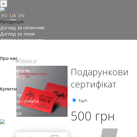
×
RU
UA
EN
Продукція
Догляд за обличчям
Догляд за тілом
Догляд за волоссям
Замовити подарунки
Підібрати косметику
Про нас
Made in Ukraine
Подарунковий
Про компанію
Прес-центр
сертифікат
Відгуки
Купити
Де купити
1шт.
Доставка і оплата
Контакти
500 грн
Партнери
ВХІД НА САЙТ