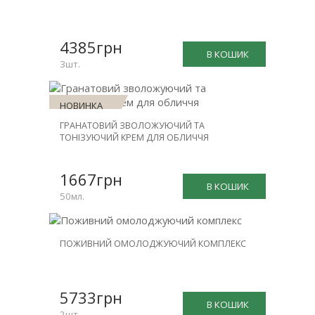
ЗНИЖКА
-20%
4385грн
В КОШИК
3шт.
НОВИНКА
ГРАНАТОВИЙ ЗВОЛОЖУЮЧИЙ ТА
ТОНІЗУЮЧИЙ КРЕМ ДЛЯ ОБЛИЧЧЯ
1667грн
В КОШИК
50мл.
НОВИНКА
ПОЖИВНИЙ ОМОЛОДЖУЮЧИЙ КОМПЛЕКС
ЗНИЖКА
-31%
5733грн
В КОШИК
2шт.