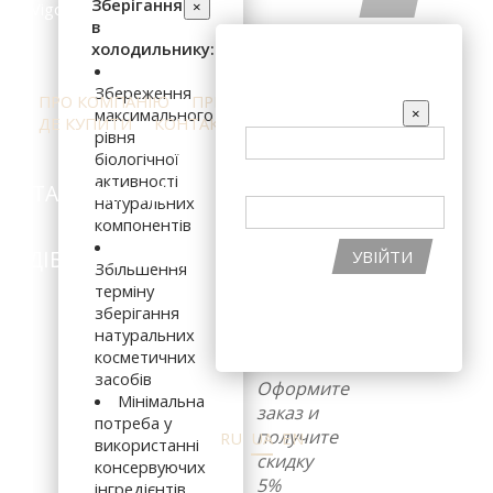
Зберігання
×
в
холодильнику:
В КОШИК
ВХІД НА САЙТ
Збереження
ПРО КОМПАНІЮ
ПРЕС-ЦЕНТР
ВІДГУКИ
Подарунковий
EMAIL
×
максимального
ДЕ КУПИТИ
КОНТАКТИ
сертфікат номіналом
рівня
500 грн
біологічної
ПАРОЛЬ
активності
КАТАЛОГ ПРОДУКЦІЇ
ІНГРЕДІЄНТИ
Тип:
Додаткові
натуральних
засоби
,
Шампуні
компонентів
Призначення:
ПІДІБРАТИ КОСМЕТИКУ
АКЦІЇ
УВІЙТИ
Збільшення
терміну
ВІДНОВИТИ ПАРОЛЬ
зберігання
РЕЄСТРАЦІЯ НА САЙТІ
натуральних
косметичних
засобів
Оформите
Мінімальна
заказ и
потреба у
получите
RU
UA
EN
використанні
скидку
консервуючих
5%
інгредієнтів