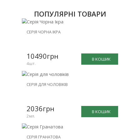
ПОПУЛЯРНІ ТОВАРИ
НОВИНКА
СЕРІЯ ЧОРНА ІКРА
ЗНИЖКА
-25%
10490грн
В КОШИК
4шт.
НОВИНКА
СЕРІЯ ДЛЯ ЧОЛОВІКІВ
ЗНИЖКА
-15%
2036грн
В КОШИК
2мл.
НОВИНКА
СЕРІЯ ГРАНАТОВА