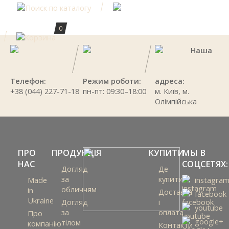
0
Наша
Телефон:
Режим роботи:
адреса:
+38 (044) 227-71-18
пн-пт: 09:30–18:00
м. Київ, м.
Олімпійська
ПРО
ПРОДУКЦІЯ
КУПИТИ
МЫ В
НАС
СОЦСЕТЯХ:
Догляд
Де
за
купити
Made
instagra
обличчям
in
Доставка
facebook
Ukraine
Догляд
і
youtube
за
оплата
Про
google+
тілом
компанію
Контакти