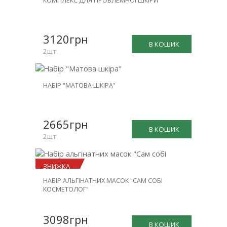
КОМПЛЕКС ДЛЯ ПРОБЛЕМНОЇ ШКІРИ
ЗНИЖКА
-26%
3120грн
В КОШИК
2шт.
НОВИНКА
НАБІР "МАТОВА ШКІРА"
ЗНИЖКА
-25%
2665грн
В КОШИК
2шт.
ЗНИЖКА
НАБІР АЛЬГІНАТНИХ МАСОК "САМ СОБІ
-23%
КОСМЕТОЛОГ"
3098грн
В КОШИК