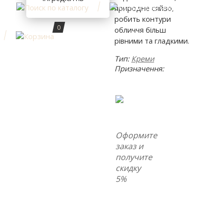
природне сяйво,
робить контури
0
обличчя більш
рівними та гладкими.
Тип:
Креми
Призначення:
Оформите
заказ и
получите
скидку
5%