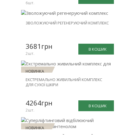
6шт.
НОВИНКА
ЗВОЛОЖУЮЧИЙ РЕГЕНЕРУЮЧИЙ КОМПЛЕКС
ЗНИЖКА
-30%
3681грн
В КОШИК
2шт.
НОВИНКА
ЕКСТРЕМАЛЬНО ЖИВИЛЬНИЙ КОМПЛЕКС
ЗНИЖКА
ДЛЯ СУХОЇ ШКІРИ
-30%
4264грн
В КОШИК
2шт.
НОВИНКА