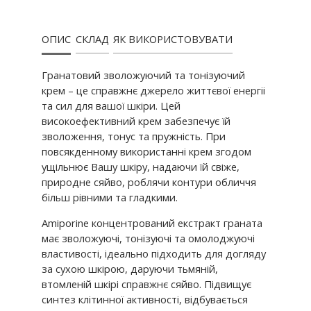
ОПИС
СКЛАД
ЯК ВИКОРИСТОВУВАТИ
Гранатовий зволожуючий та тонізуючий
крем – це справжнє джерело життєвої енергіі
та сил для вашої шкіри. Цей
високоефективний крем забезпечує їй
зволоження, тонус та пружність. При
повсякденному використанні крем згодом
ущільнює Вашу шкіру, надаючи їй свіже,
природне сяйво, роблячи контури обличчя
більш рівними та гладкими.
Amiporine концентрований екстракт граната
має зволожуючі, тонізуючі та омолоджуючі
властивості, ідеально підходить для догляду
за сухою шкірою, даруючи тьмяній,
втомленій шкірі справжнє сяйво. Підвищує
синтез клітинної активності, відбувається