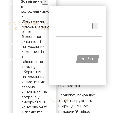
Зберігання
×
в
50мл.
холодильнику:
ВХІД НА САЙТ
1667
Збереження
ПРО КОМПАНІЮ
ПРЕС-ЦЕНТР
ВІДГУКИ
EMAIL
×
максимального
ДЕ КУПИТИ
КОНТАКТИ
рівня
грн
біологічної
ПАРОЛЬ
активності
КАТАЛОГ ПРОДУКЦІЇ
ІНГРЕДІЄНТИ
натуральних
компонентів
ПІДІБРАТИ КОСМЕТИКУ
АКЦІЇ
УВІЙТИ
Збільшення
терміну
В КОШИК
ВІДНОВИТИ ПАРОЛЬ
зберігання
РЕЄСТРАЦІЯ НА САЙТІ
натуральних
Для повсякденного
косметичних
використання.
засобів
Мінімальна
Зволожує, покращує
потреба у
RU
UA
EN
тонус та пружність
використанні
шкіри, ущільнює
консервуючих
надаючи їй свіже,
інгредієнтів