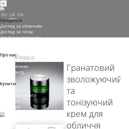
×
RU
UA
EN
Продукція
Догляд за обличчям
Догляд за тілом
Догляд за волоссям
Замовити подарунки
Підібрати косметику
Про нас
Made in Ukraine
Гранатовий
Про компанію
Прес-центр
зволожуючий
Відгуки
Купити
та
Де купити
Доставка і оплата
тонізуючий
Контакти
Партнери
крем для
ВХІД НА САЙТ
обличчя