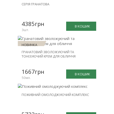
НОВИНКА
СЕРІЯ ГРАНАТОВА
ЗНИЖКА
-20%
4385грн
В КОШИК
3шт.
НОВИНКА
ГРАНАТОВИЙ ЗВОЛОЖУЮЧИЙ ТА
ТОНІЗУЮЧИЙ КРЕМ ДЛЯ ОБЛИЧЧЯ
1667грн
В КОШИК
50мл.
НОВИНКА
ПОЖИВНИЙ ОМОЛОДЖУЮЧИЙ КОМПЛЕКС
ЗНИЖКА
-31%