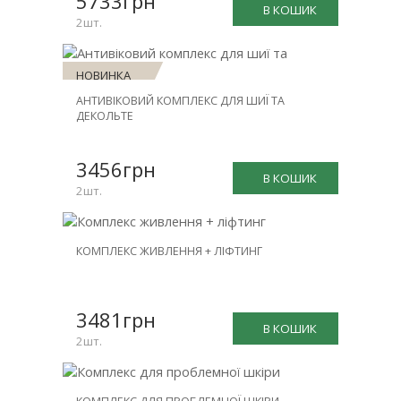
5733грн
В КОШИК
2шт.
НОВИНКА
АНТИВІКОВИЙ КОМПЛЕКС ДЛЯ ШИЇ ТА
ЗНИЖКА
ДЕКОЛЬТЕ
-30%
3456грн
В КОШИК
2шт.
НОВИНКА
КОМПЛЕКС ЖИВЛЕННЯ + ЛІФТИНГ
ЗНИЖКА
-26%
3481грн
В КОШИК
2шт.
НОВИНКА