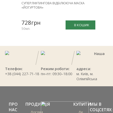
СУПЕРЛІФТИНГОВА ВІДБІЛЮЮЧА МАСКА
«ЙОГУРТОВА»
728грн
В КОШИК
50мл.
Наша
Телефон:
Режим роботи:
адреса:
+38 (044) 227-71-18
пн-пт: 09:30–18:00
м. Київ, м.
Олімпійська
ПРО
ПРОДУКЦІЯ
КУПИТИ
МЫ В
НАС
СОЦСЕТЯХ:
Догляд
Де