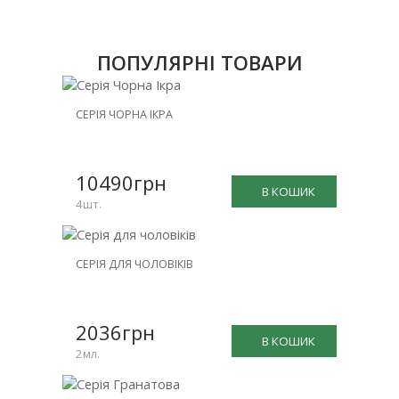
ПОПУЛЯРНІ ТОВАРИ
НОВИНКА
СЕРІЯ ЧОРНА ІКРА
ЗНИЖКА
-25%
10490грн
В КОШИК
4шт.
НОВИНКА
СЕРІЯ ДЛЯ ЧОЛОВІКІВ
ЗНИЖКА
-15%
2036грн
В КОШИК
2мл.