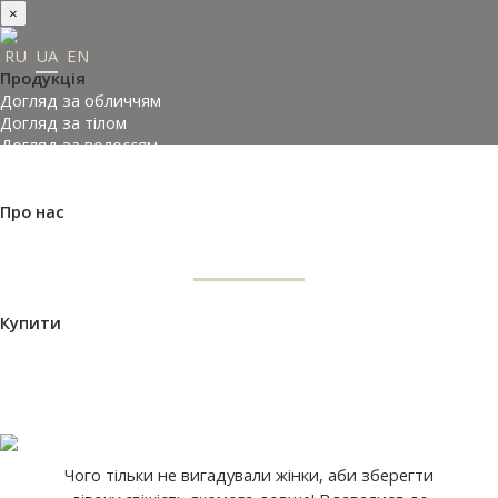
×
RU
UA
EN
Продукція
Догляд за обличчям
Догляд за тілом
Догляд за волоссям
Замовити подарунки
Підібрати косметику
Про нас
ДОГЛЯД ЗА ТІЛОМ
Made in Ukraine
Про компанію
Прес-центр
Відгуки
Купити
Де купити
ТИП
ПРИЗНАЧЕННЯ
Доставка і оплата
ПРОДУКТУ
Контакти
Партнери
ВХІД НА САЙТ
Чого тільки не вигадували жінки, аби зберегти