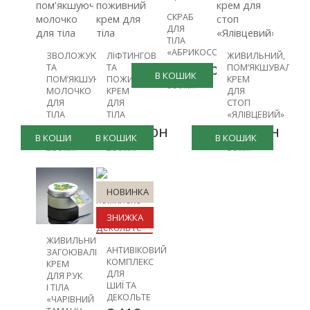
СКРАБ
ДЛЯ
ТІЛА
«АБРИКОСОВИЙ»
ЗВОЛОЖУЮЧЕ
ЛІФТИНГОВИЙ
ЖИВИЛЬНИЙ,
1282грн
ТА
ТА
ПОМ’ЯКШУВАЛЬНИ
В КОШИК
ПОМ’ЯКШУЮЧЕ
ПОЖИВНИЙ
КРЕМ
350мл.
МОЛОЧКО
КРЕМ
ДЛЯ
ДЛЯ
ДЛЯ
СТОП
ТІЛА
ТІЛА
«ЯЛІВЦЕВИЙ»
963грн
1084грн
754грн
В КОШИК
В КОШИК
В КОШИК
250мл.
250мл.
50мл.
НОВИНКА
ЗНИЖКА
ЖИВИЛЬНИЙ,
-30%
АНТИВІКОВИЙ
ЗАГОЮВАЛЬНИЙ
КОМПЛЕКС
КРЕМ
ДЛЯ
ДЛЯ РУК
ШИЇ ТА
І ТІЛА
ДЕКОЛЬТЕ
«ЧАРІВНИЙ