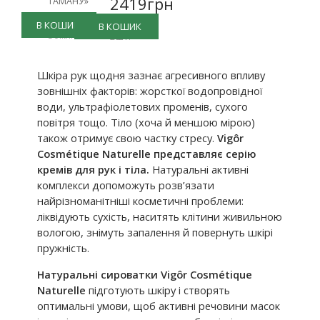
2419грн
ТАМАНУ»
661грн
3456грн
В КОШИК
В КОШИК
50мл.
2шт.
Шкіра рук щодня зазнає агресивного впливу
зовнішніх факторів: жорсткої водопровідної
води, ультрафіолетових променів, сухого
повітря тощо. Тіло (хоча й меншою мірою)
також отримує свою частку стресу.
Vigôr
Cosmétique Naturelle представляє серію
кремів для рук і тіла.
Натуральні активні
комплекси допоможуть розв’язати
найрізноманітніші косметичні проблеми:
ліквідують сухість, наситять клітини живильною
вологою, знімуть запалення й повернуть шкірі
пружність.
Натуральні сироватки Vigôr Cosmétique
Naturelle
підготують шкіру і створять
оптимальні умови, щоб активні речовини масок