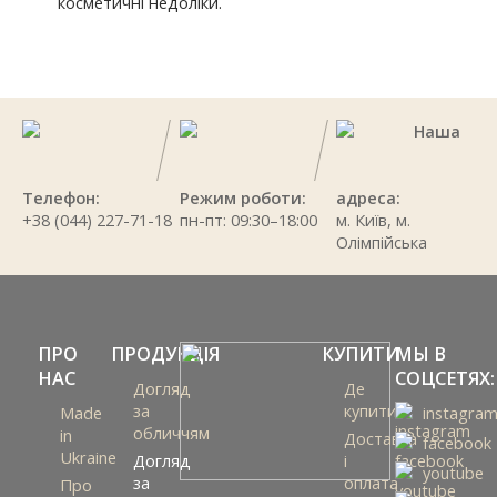
косметичні недоліки.
Наша
Телефон:
Режим роботи:
адреса:
+38 (044) 227-71-18
пн-пт: 09:30–18:00
м. Київ, м.
Олімпійська
ПРО
ПРОДУКЦІЯ
КУПИТИ
МЫ В
НАС
СОЦСЕТЯХ:
Догляд
Де
за
купити
Made
instagra
обличчям
in
Доставка
facebook
Ukraine
Догляд
і
youtube
за
оплата
Про