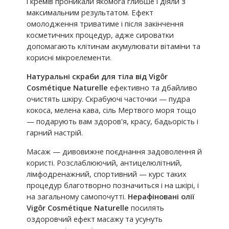
і кремів проникали якомога глибше і діяли з
максимальним результатом. Ефект
омолодження триватиме і після закінчення
косметичних процедур, адже сироватки
допомагають клітинам акумулювати вітаміни та
корисні мікроелементи.
Натуральні скраби для тіла від Vigôr
Cosmétique Naturelle
ефективно та дбайливо
очистять шкіру. Скрабуючі часточки — пудра
кокоса, мелена кава, сіль Мертвого моря тощо
— подарують вам здоров'я, красу, бадьорість і
гарний настрій.
Масаж — дивовижне поєднання задоволення й
користі. Розслаблюючий, антицелюлітний,
лімфодренажний, спортивний — курс таких
процедур благотворно позначиться і на шкірі, і
на загальному самопочутті.
Нерафіновані олії
Vigôr Cosmétique Naturelle
посилять
оздоровчий ефект масажу та усунуть