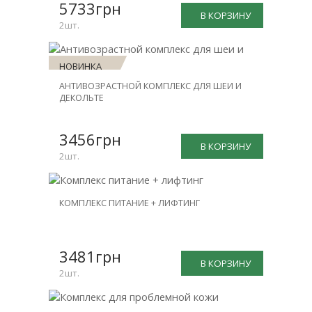
-31%
5733грн
В КОРЗИНУ
2шт.
НОВИНКА
АНТИВОЗРАСТНОЙ КОМПЛЕКС ДЛЯ ШЕИ И
СКИДКА
ДЕКОЛЬТЕ
-30%
3456грн
В КОРЗИНУ
2шт.
НОВИНКА
КОМПЛЕКС ПИТАНИЕ + ЛИФТИНГ
СКИДКА
-26%
3481грн
В КОРЗИНУ
2шт.