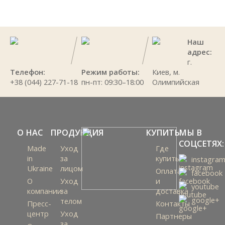
Наш
адрес:
г.
Телефон:
Режим работы:
Киев, м.
+38 (044) 227-71-18
пн-пт: 09:30–18:00
Олимпийская
О НАС
ПРОДУКЦИЯ
КУПИТЬ
МЫ В
СОЦСЕТЯХ:
Made
Уход
Где
in
за
купить
instagra
Ukraine
лицом
Оплата
facebook
О
Уход
и
youtube
компании
за
доставка
google+
телом
Пресс-
Контакты
центр
Уход
Партнеры
за