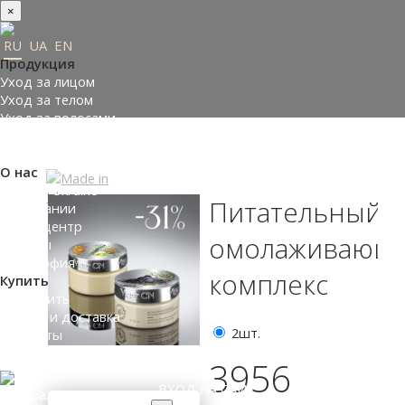
×
RU
UA
EN
Продукция
Уход за лицом
Уход за телом
Уход за волосами
Заказать подарки
Подобрать косметику
О нас
Made in Ukraine
Питательный
О компании
Пресс-центр
омолаживающ
Отзывы
Философия
комплекс
Купить
Где купить
Оплата и доставка
2шт.
Контакты
Партнеры
3956
ВХОД НА САЙТ