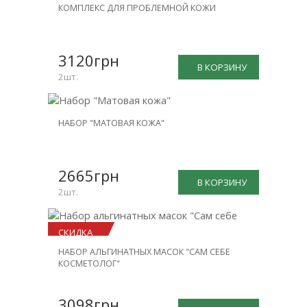
НОВИНКА
КОМПЛЕКС ДЛЯ ПРОБЛЕМНОЙ КОЖИ
СКИДКА
-26%
3120грн
В КОРЗИНУ
2шт.
НОВИНКА
НАБОР "МАТОВАЯ КОЖА"
СКИДКА
-25%
2665грн
В КОРЗИНУ
2шт.
СКИДКА
НАБОР АЛЬГИНАТНЫХ МАСОК "САМ СЕБЕ
-23%
КОСМЕТОЛОГ"
3098грн