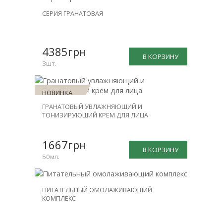
НОВИНКА
СЕРИЯ ГРАНАТОВАЯ
СКИДКА
-20%
4385грн
В КОРЗИНУ
3шт.
НОВИНКА
ГРАНАТОВЫЙ УВЛАЖНЯЮЩИЙ И
ТОНИЗИРУЮЩИЙ КРЕМ ДЛЯ ЛИЦА
1667грн
В КОРЗИНУ
50мл.
НОВИНКА
ПИТАТЕЛЬНЫЙ ОМОЛАЖИВАЮЩИЙ
КОМПЛЕКС
СКИДКА