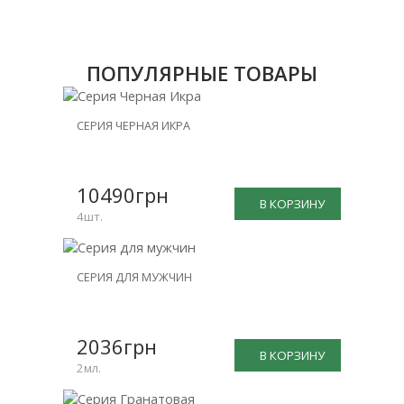
ПОПУЛЯРНЫЕ ТОВАРЫ
НОВИНКА
СЕРИЯ ЧЕРНАЯ ИКРА
СКИДКА
-25%
10490грн
В КОРЗИНУ
4шт.
НОВИНКА
СЕРИЯ ДЛЯ МУЖЧИН
СКИДКА
-15%
2036грн
В КОРЗИНУ
2мл.