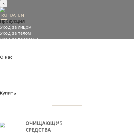
×
RU
UA
EN
Продукция
Уход за лицом
Уход за телом
Уход за волосами
Заказать подарки
Подобрать косметику
О нас
ОЧИЩАЮЩИЕ
Made in Ukraine
О компании
СРЕДСТВА ДЛЯ
Пресс-центр
Отзывы
Философия
ЛИЦА
Купить
Где купить
Оплата и доставка
Контакты
Партнеры
ОЧИЩАЮЩИЕ
НАЗНАЧЕНИЕ
ВХОД НА САЙТ
СРЕДСТВА