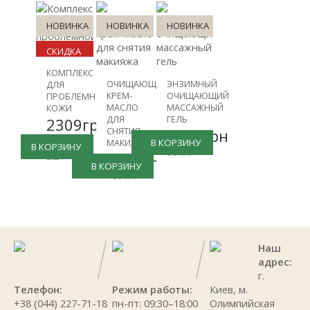
НОВИНКА
НОВИНКА
НОВИНКА
СКИДКА
КОМПЛЕКС
-26%
ОЧИЩАЮЩЕЕ
ЭНЗИМНЫЙ
ДЛЯ
КРЕМ-
ОЧИЩАЮЩИЙ
ПРОБЛЕМНОЙ
МАСЛО
МАССАЖНЫЙ
КОЖИ
ДЛЯ
ГЕЛЬ
2309грн
СНЯТИЯ
1000грн
3120грн
В КОРЗИНУ
МАКИЯЖА
В КОРЗИНУ
50мл.
908грн
2шт.
В КОРЗИНУ
180мл.
Наш
адрес:
г.
Телефон:
Режим работы:
Киев, м.
+38 (044) 227-71-18
пн-пт: 09:30–18:00
Олимпийская