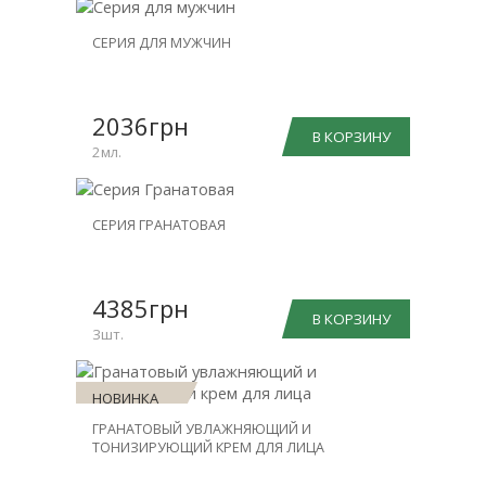
НОВИНКА
СЕРИЯ ДЛЯ МУЖЧИН
СКИДКА
-15%
2036грн
В КОРЗИНУ
2мл.
НОВИНКА
СЕРИЯ ГРАНАТОВАЯ
СКИДКА
-20%
4385грн
В КОРЗИНУ
3шт.
НОВИНКА
ГРАНАТОВЫЙ УВЛАЖНЯЮЩИЙ И
ТОНИЗИРУЮЩИЙ КРЕМ ДЛЯ ЛИЦА