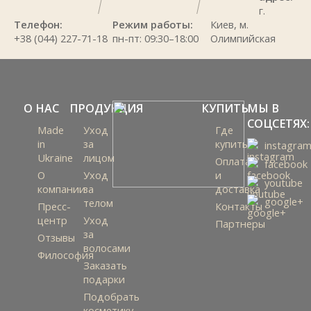
г.
Телефон:
Режим работы:
Киев, м.
+38 (044) 227-71-18
пн-пт: 09:30–18:00
Олимпийская
О НАС
ПРОДУКЦИЯ
КУПИТЬ
МЫ В
СОЦСЕТЯХ:
Made
Уход
Где
in
за
купить
instagra
Ukraine
лицом
Оплата
facebook
О
Уход
и
youtube
компании
за
доставка
google+
телом
Пресс-
Контакты
центр
Уход
Партнеры
за
Отзывы
волосами
Философия
Заказать
подарки
Подобрать
косметику