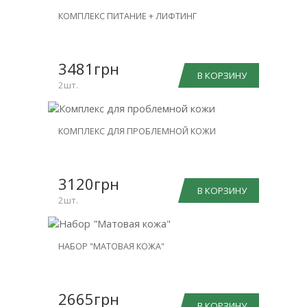
НОВИНКА
КОМПЛЕКС ПИТАНИЕ + ЛИФТИНГ
СКИДКА
-26%
3481грн
В КОРЗИНУ
2шт.
НОВИНКА
КОМПЛЕКС ДЛЯ ПРОБЛЕМНОЙ КОЖИ
СКИДКА
-26%
3120грн
В КОРЗИНУ
2шт.
НОВИНКА
НАБОР "МАТОВАЯ КОЖА"
СКИДКА
-25%
2665грн
В КОРЗИНУ