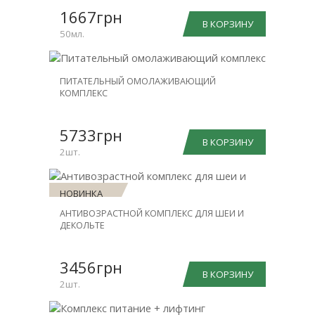
1667грн
В КОРЗИНУ
50мл.
НОВИНКА
ПИТАТЕЛЬНЫЙ ОМОЛАЖИВАЮЩИЙ
КОМПЛЕКС
СКИДКА
-31%
5733грн
В КОРЗИНУ
2шт.
НОВИНКА
АНТИВОЗРАСТНОЙ КОМПЛЕКС ДЛЯ ШЕИ И
СКИДКА
ДЕКОЛЬТЕ
-30%
3456грн
В КОРЗИНУ
2шт.