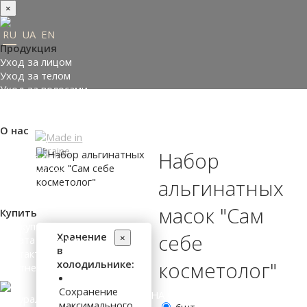
×
RU
UA
EN
Продукция
Уход за лицом
Уход за телом
Уход за волосами
Заказать подарки
Подобрать косметику
О нас
Made in Ukraine
Набор
О компании
Пресс-центр
альгинатных
Отзывы
Философия
масок "Сам
Купить
Где купить
Хранение
себе
×
Оплата и доставка
в
Контакты
холодильнике:
косметолог"
Партнеры
Сохранение
ВХОД НА САЙТ
максимального