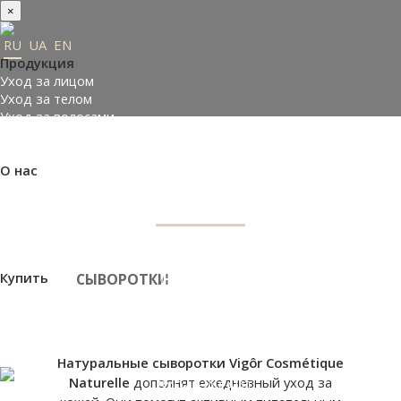
×
RU
UA
EN
Продукция
Уход за лицом
Уход за телом
Уход за волосами
Заказать подарки
Подобрать косметику
О нас
СЫВОРОТКИ
Made in Ukraine
О компании
Пресс-центр
Отзывы
Философия
Купить
СЫВОРОТКИ
НАЗНАЧЕНИЕ
Где купить
Оплата и доставка
Контакты
Партнеры
Натуральные сыворотки Vigôr Cosmétique
Naturelle
дополнят ежедневный уход за
ВХОД НА САЙТ