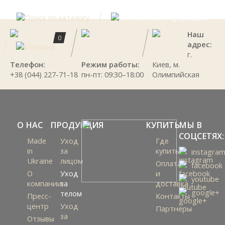
Наш
0
адрес:
г.
Телефон:
Режим работы:
Киев, м.
+38 (044) 227-71-18
пн-пт: 09:30–18:00
Олимпийская
О НАС
ПРОДУКЦИЯ
КУПИТЬ
МЫ В
СОЦСЕТЯХ:
Made
Уход
Где
in
за
купить
instagra
Ukraine
лицом
Оплата
facebook
О
Уход
и
youtube
компании
за
доставка
google+
телом
Пресс-
Контакты
центр
Уход
Партнеры
за
Отзывы