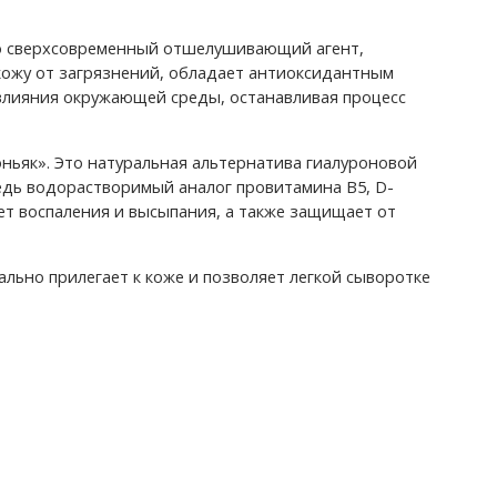
Это сверхсовременный отшелушивающий агент,
кожу от загрязнений, обладает антиоксидантным
влияния окружающей среды, останавливая процесс
оньяк». Это натуральная альтернатива гиалуроновой
редь водорастворимый аналог провитамина B5, D-
ет воспаления и высыпания, а также защищает от
ьно прилегает к коже и позволяет легкой сыворотке