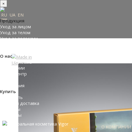
×
RU
UA
EN
Продукция
Уход за лицом
Уход за телом
Уход за волосами
Заказать подарки
Подобрать косметику
О нас
Made in Ukraine
О компании
Пресс-центр
Отзывы
Философия
Купить
Где купить
Оплата и доставка
Контакты
Партнеры
О КОМПАНИИ