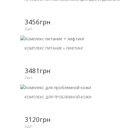
СКИДКА
-30%
3456грн
2шт.
НОВИНКА
КОМПЛЕКС ПИТАНИЕ + ЛИФТИНГ
СКИДКА
-26%
3481грн
2шт.
НОВИНКА
КОМПЛЕКС ДЛЯ ПРОБЛЕМНОЙ КОЖИ
СКИДКА
-26%
3120грн
2шт.