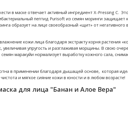
ести в маске отвечает активный ингредиент X-Pressing C. 
ибактериальный пептид Purisoft из семян моринги защищает 
инга образует на лице своеобразный «щит» от негативного 
увлажнение кожи лица благодаря экстракту корня растения «к
ях, увеличивая упругость и разглаживая морщины. В свою оче
 семян маракуйи нормализует выработку кожного сала, снима
ртна в применении благодаря дышащей основе, которая идеал
 чистота и мягкое сияние кожи в юности и в любом возрасте!
ска для лица "Банан и Алое Вера"