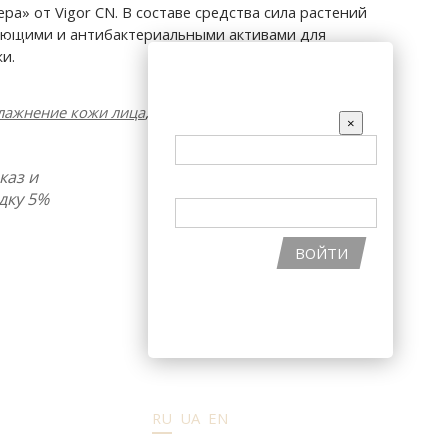
ера» от Vigor CN. В составе средства сила растений
ающими и антибактериальными активами для
АКЦИИ
и.
ВХОД НА САЙТ
лажнение кожи лица
,
Матирование
EMAIL
×
каз и
ПАРОЛЬ
дку 5%
ВОЙТИ
ВОССТАНОВИТЬ ПАРОЛЬ
РЕГИСТРАЦИЯ НА САЙТЕ
RU
UA
EN