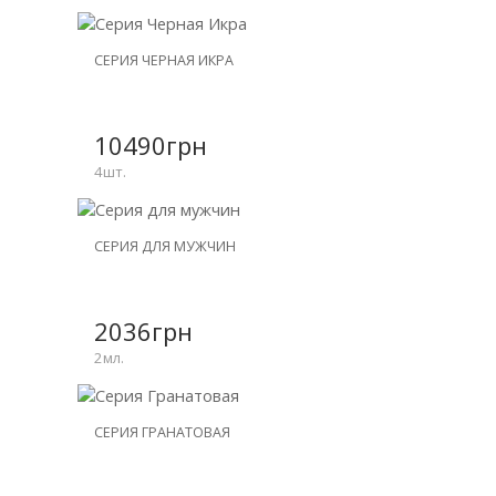
НОВИНКА
СЕРИЯ ЧЕРНАЯ ИКРА
СКИДКА
-25%
10490грн
4шт.
НОВИНКА
СЕРИЯ ДЛЯ МУЖЧИН
СКИДКА
-15%
2036грн
2мл.
НОВИНКА
СЕРИЯ ГРАНАТОВАЯ
СКИДКА