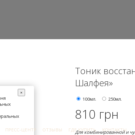
Тоник восста
Шалфея»
×
вня
100мл.
250мл.
льных
810 грн
уральных
ПРЕСС-ЦЕНТР
ОТЗЫВЫ
ГДЕ КУПИТЬ
КОНТАКТЫ
Для комбинированной и чув