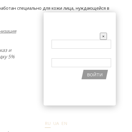
аботан специально для кожи лица, нуждающейся в
АКЦИИ
ВХОД НА САЙТ
низация
EMAIL
×
каз и
ПАРОЛЬ
дку 5%
ВОЙТИ
ВОССТАНОВИТЬ ПАРОЛЬ
РЕГИСТРАЦИЯ НА САЙТЕ
RU
UA
EN