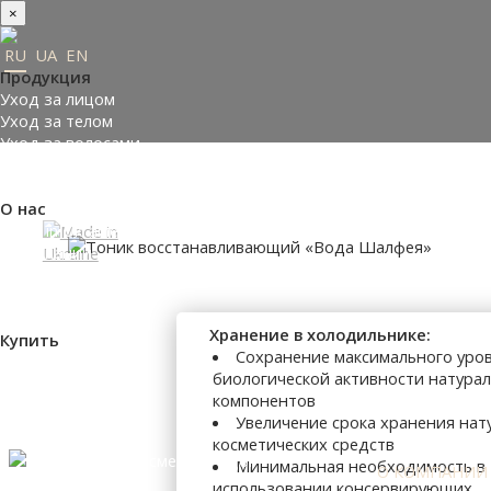
×
RU
UA
EN
Продукция
Уход за лицом
Уход за телом
Уход за волосами
Заказать подарки
Подобрать косметику
О нас
Made in Ukraine
О компании
Пресс-центр
Отзывы
Философия
Хранение в холодильнике:
Купить
Сохранение максимального уро
Где купить
биологической активности натура
Оплата и доставка
компонентов
Контакты
Увеличение срока хранения нат
Партнеры
косметических средств
Минимальная необходимость в
О КОМПАНИИ
использовании консервирующих