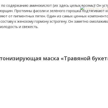
 по содержанию аминокислот (их здесь целых восемь)! Он ус
морщин. Протеины фасоли и зелёного горошка подтягивают ко
ляют от пигментных пятен. Один из самых ценных компоненто
составу к женскому гормону эстрогену. Он заметно омолажив
молодость и свежесть.
тонизирующая маска «Травяной букет