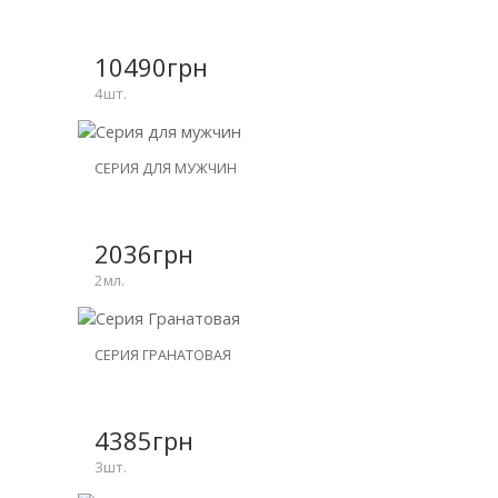
СКИДКА
-25%
10490грн
4шт.
НОВИНКА
СЕРИЯ ДЛЯ МУЖЧИН
СКИДКА
-15%
2036грн
2мл.
НОВИНКА
СЕРИЯ ГРАНАТОВАЯ
СКИДКА
-20%
4385грн
3шт.