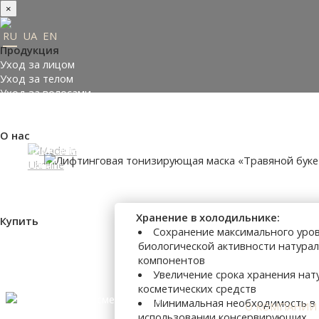
×
RU
UA
EN
Продукция
Уход за лицом
Уход за телом
Уход за волосами
Заказать подарки
Подобрать косметику
О нас
Made in Ukraine
О компании
Пресс-центр
Отзывы
Философия
Хранение в холодильнике:
Купить
Сохранение максимального уро
Где купить
биологической активности натура
Оплата и доставка
компонентов
Контакты
Увеличение срока хранения нат
Партнеры
косметических средств
Минимальная необходимость в
О КОМПАНИИ
использовании консервирующих