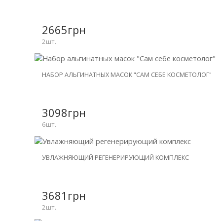
СКИДКА
-25%
2665грн
2шт.
СКИДКА
НАБОР АЛЬГИНАТНЫХ МАСОК "САМ СЕБЕ КОСМЕТОЛОГ"
-23%
3098грн
6шт.
НОВИНКА
УВЛАЖНЯЮЩИЙ РЕГЕНЕРИРУЮЩИЙ КОМПЛЕКС
СКИДКА
-30%
3681грн
2шт.