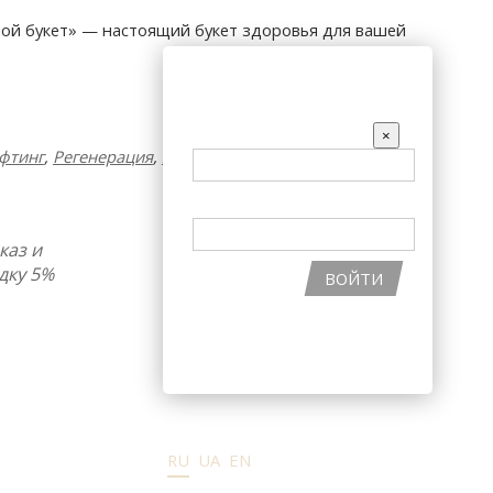
ной букет» — настоящий букет здоровья для вашей
АКЦИИ
ВХОД НА САЙТ
EMAIL
×
фтинг
,
Регенерация
,
Укрепление сосудов
,
ПАРОЛЬ
каз и
дку 5%
ВОЙТИ
ВОССТАНОВИТЬ ПАРОЛЬ
РЕГИСТРАЦИЯ НА САЙТЕ
RU
UA
EN