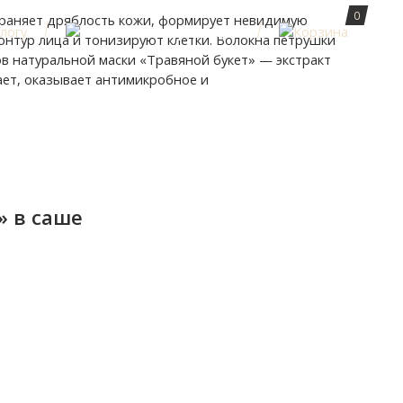
0
траняет дряблость кожи, формирует невидимую
нтур лица и тонизируют клетки. Волокна петрушки
в натуральной маски «Травяной букет» — экстракт
ает, оказывает антимикробное и
» в саше