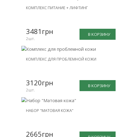
НОВИНКА
КОМПЛЕКС ПИТАНИЕ + ЛИФТИНГ
СКИДКА
-26%
3481грн
В КОРЗИНУ
2шт.
НОВИНКА
КОМПЛЕКС ДЛЯ ПРОБЛЕМНОЙ КОЖИ
СКИДКА
-26%
3120грн
В КОРЗИНУ
2шт.
НОВИНКА
НАБОР "МАТОВАЯ КОЖА"
СКИДКА
-25%
2665грн