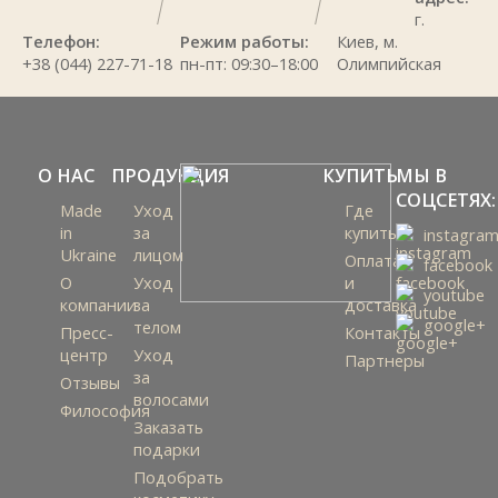
г.
Телефон:
Режим работы:
Киев, м.
+38 (044) 227-71-18
пн-пт: 09:30–18:00
Олимпийская
О НАС
ПРОДУКЦИЯ
КУПИТЬ
МЫ В
СОЦСЕТЯХ:
Made
Уход
Где
in
за
купить
instagra
Ukraine
лицом
Оплата
facebook
О
Уход
и
youtube
компании
за
доставка
google+
телом
Пресс-
Контакты
центр
Уход
Партнеры
за
Отзывы
волосами
Философия
Заказать
подарки
Подобрать