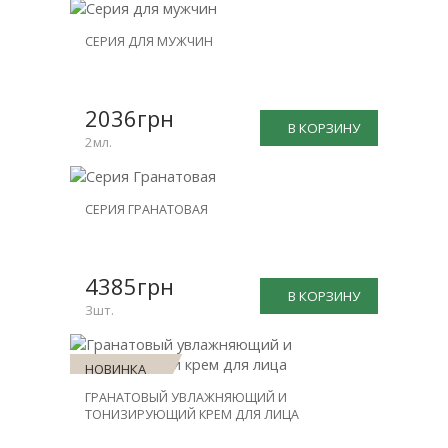
НОВИНКА
СЕРИЯ ДЛЯ МУЖЧИН
СКИДКА
-15%
2036грн
В КОРЗИНУ
2мл.
НОВИНКА
СЕРИЯ ГРАНАТОВАЯ
СКИДКА
-20%
4385грн
В КОРЗИНУ
3шт.
НОВИНКА
ГРАНАТОВЫЙ УВЛАЖНЯЮЩИЙ И
ТОНИЗИРУЮЩИЙ КРЕМ ДЛЯ ЛИЦА