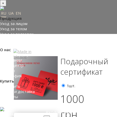
×
RU
UA
EN
Продукция
Уход за лицом
Уход за телом
Уход за волосами
Заказать подарки
Подобрать косметику
О нас
Made in Ukraine
Подарочный
О компании
Пресс-центр
сертификат
Отзывы
Философия
Купить
1шт.
Где купить
Оплата и доставка
1000
Контакты
Партнеры
грн
ВХОД НА САЙТ