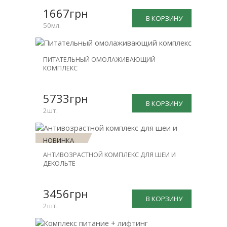
1667грн
В КОРЗИНУ
50мл.
НОВИНКА
ПИТАТЕЛЬНЫЙ ОМОЛАЖИВАЮЩИЙ
КОМПЛЕКС
СКИДКА
-31%
5733грн
В КОРЗИНУ
2шт.
НОВИНКА
АНТИВОЗРАСТНОЙ КОМПЛЕКС ДЛЯ ШЕИ И
СКИДКА
ДЕКОЛЬТЕ
-30%
3456грн
В КОРЗИНУ
2шт.