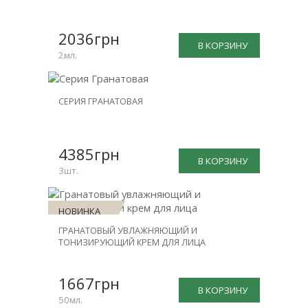
СКИДКА
-15%
2036грн
В КОРЗИНУ
2мл.
НОВИНКА
СЕРИЯ ГРАНАТОВАЯ
СКИДКА
-20%
4385грн
В КОРЗИНУ
3шт.
НОВИНКА
ГРАНАТОВЫЙ УВЛАЖНЯЮЩИЙ И
ТОНИЗИРУЮЩИЙ КРЕМ ДЛЯ ЛИЦА
1667грн
В КОРЗИНУ
50мл.