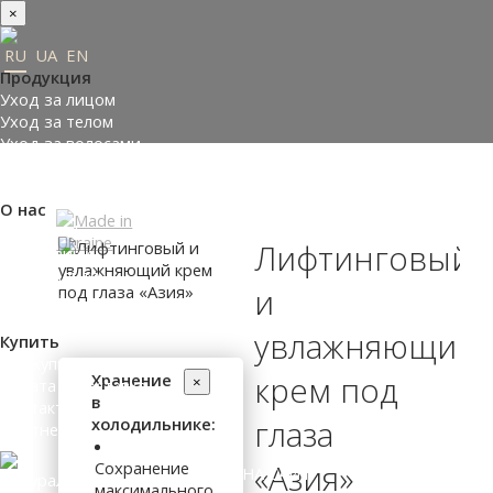
×
RU
UA
EN
Продукция
Уход за лицом
Уход за телом
Уход за волосами
Заказать подарки
Подобрать косметику
О нас
Made in Ukraine
Лифтинговый
О компании
Пресс-центр
и
Отзывы
Философия
увлажняющий
Купить
Где купить
Хранение
крем под
×
Оплата и доставка
в
Контакты
холодильнике:
глаза
Партнеры
Сохранение
«Азия»
ВХОД НА САЙТ
максимального