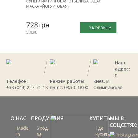
СУПЕРЛИФТИНГОВАЯ ОТБЕЛИВАЮЩАЯ
МАСКА «ЙОГУРТОВАЯ»
728грн
В КОРЗИНУ
50мл.
Наш
адрес:
г.
Телефон:
Режим работы:
Киев, м.
+38 (044) 227-71-18
пн-пт: 09:30–18:00
Олимпийская
О НАС
ПРОДУКЦИЯ
КУПИТЬ
МЫ В
СОЦСЕТЯХ:
Made
Уход
Где
in
за
купить
instagra