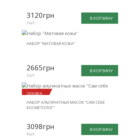
3120грн
В КОРЗИНУ
2шт.
НОВИНКА
НАБОР "МАТОВАЯ КОЖА"
СКИДКА
-25%
2665грн
В КОРЗИНУ
2шт.
СКИДКА
НАБОР АЛЬГИНАТНЫХ МАСОК "САМ СЕБЕ
-23%
КОСМЕТОЛОГ"
3098грн
В КОРЗИНУ
6шт.