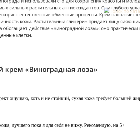
винограда и использовали его для сохранения красоты и мо
мых сильных растительных антиоксидантов. Они глубоко ув
ускоряет естественные обменные процессы. Крем наполняет 
стичность кожи. Растительный глицерин придаёт лицу сияющи
а обогащает действие «Виноградной лозы»: оно практически 
ённые клетки.
 крем «Виноградная лоза»