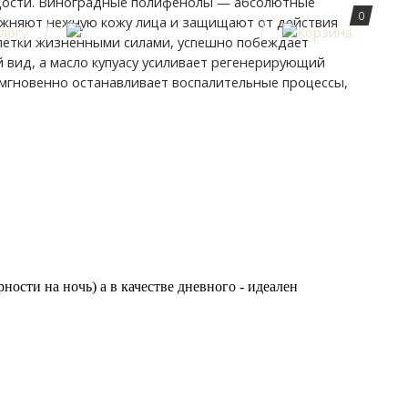
лодости. Виноградные полифенолы — абсолютные
0
лажняют нежную кожу лица и защищают от действия
клетки жизненными силами, успешно побеждает
й вид, а масло купуасу усиливает регенерирующий
мгновенно останавливает воспалительные процессы,