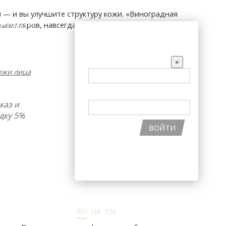
 — и вы улучшите структуру кожи. «Виноградная
АКЦИИ
капилляров, навсегда избавит от проблем сухости.
ВХОД НА САЙТ
EMAIL
×
ожи лица
ПАРОЛЬ
каз и
дку 5%
ВОЙТИ
ВОССТАНОВИТЬ ПАРОЛЬ
РЕГИСТРАЦИЯ НА САЙТЕ
RU
UA
EN