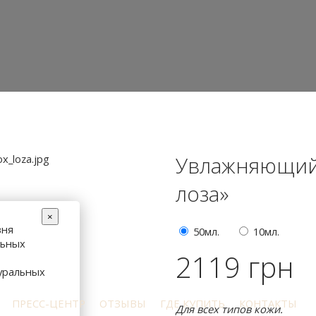
Увлажняющий
лоза»
×
вня
50мл.
10мл.
льных
2119 грн
уральных
ПРЕСС-ЦЕНТР
ОТЗЫВЫ
ГДЕ КУПИТЬ
КОНТАКТЫ
Д
ля всех типов кожи.