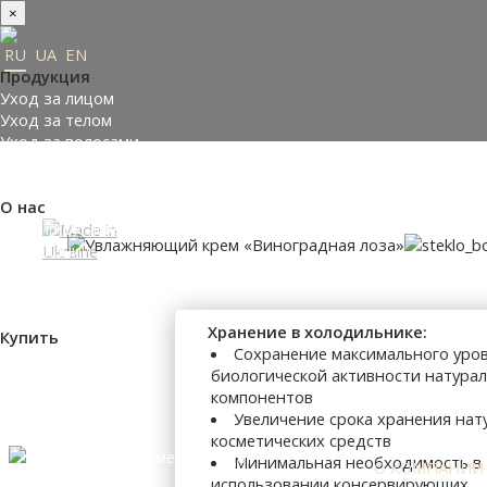
×
RU
UA
EN
Продукция
Уход за лицом
Уход за телом
Уход за волосами
Заказать подарки
Подобрать косметику
О нас
Made in Ukraine
О компании
Пресс-центр
Отзывы
Философия
Хранение в холодильнике:
Купить
Сохранение максимального уро
Где купить
биологической активности натура
Оплата и доставка
компонентов
Контакты
Увеличение срока хранения нат
Партнеры
косметических средств
Минимальная необходимость в
О КОМПАНИИ
использовании консервирующих