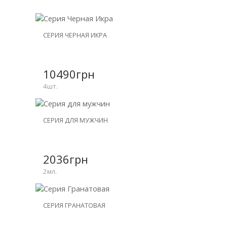
НОВИНКА
СЕРИЯ ЧЕРНАЯ ИКРА
СКИДКА
-25%
10490грн
4шт.
НОВИНКА
СЕРИЯ ДЛЯ МУЖЧИН
СКИДКА
-15%
2036грн
2мл.
НОВИНКА
СЕРИЯ ГРАНАТОВАЯ
СКИДКА