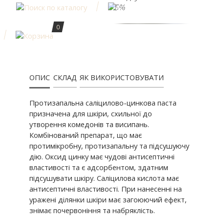
5%
0
ОПИС
СКЛАД
ЯК ВИКОРИСТОВУВАТИ
Протизапальна саліцилово-цинкова паста
призначена для шкіри, схильної до
утворення комедонів та висипань.
Комбінований препарат, що має
протимікробну, протизапальну та підсушуючу
дію. Оксид цинку має чудові антисептичні
властивості та є адсорбентом, здатним
підсушувати шкіру. Саліцилова кислота має
антисептичні властивості. При нанесенні на
уражені ділянки шкіри має загоюючий ефект,
знімає почервоніння та набряклість.