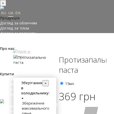
×
RU
UA
EN
Продукція
Догляд за обличчям
Догляд за тілом
Догляд за волоссям
Замовити подарунки
Підібрати косметику
Про нас
Made in Ukraine
Протизапальна
Про компанію
Прес-центр
паста
Відгуки
Купити
Де купити
Зберігання
×
15мл.
Доставка і оплата
в
Контакти
369 грн
холодильнику:
Партнери
Збереження
ВХІД НА САЙТ
максимального
рівня