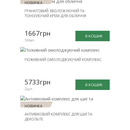
НОВИНКА
ГРАНАТОВИЙ ЗВОЛОЖУЮЧИЙ ТА
ТОНІЗУЮЧИЙ КРЕМ ДЛЯ ОБЛИЧЧЯ
1667грн
В КОШИК
50мл.
НОВИНКА
ПОЖИВНИЙ ОМОЛОДЖУЮЧИЙ КОМПЛЕКС
ЗНИЖКА
-31%
5733грн
В КОШИК
2шт.
НОВИНКА
АНТИВІКОВИЙ КОМПЛЕКС ДЛЯ ШИЇ ТА
ЗНИЖКА
ДЕКОЛЬТЕ
-30%