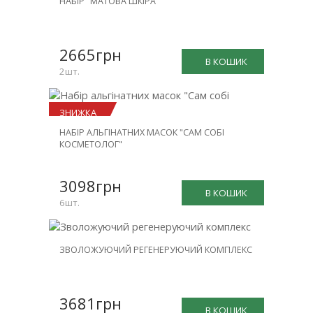
НАБІР "МАТОВА ШКІРА"
ЗНИЖКА
-25%
2665грн
В КОШИК
2шт.
ЗНИЖКА
НАБІР АЛЬГІНАТНИХ МАСОК "САМ СОБІ
-23%
КОСМЕТОЛОГ"
3098грн
В КОШИК
6шт.
НОВИНКА
ЗВОЛОЖУЮЧИЙ РЕГЕНЕРУЮЧИЙ КОМПЛЕКС
ЗНИЖКА
-30%
3681грн
В КОШИК