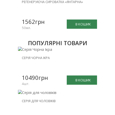
РЕГЕНЕРУЮЧА СИРОВАТКА «ЯНТАРНА»
1562грн
В КОШИК
50мл.
ПОПУЛЯРНІ ТОВАРИ
НОВИНКА
СЕРІЯ ЧОРНА ІКРА
ЗНИЖКА
-25%
10490грн
В КОШИК
4шт.
НОВИНКА
СЕРІЯ ДЛЯ ЧОЛОВІКІВ
ЗНИЖКА