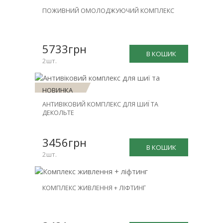
НОВИНКА
ПОЖИВНИЙ ОМОЛОДЖУЮЧИЙ КОМПЛЕКС
ЗНИЖКА
-31%
5733грн
В КОШИК
2шт.
НОВИНКА
АНТИВІКОВИЙ КОМПЛЕКС ДЛЯ ШИЇ ТА
ЗНИЖКА
ДЕКОЛЬТЕ
-30%
3456грн
В КОШИК
2шт.
НОВИНКА
КОМПЛЕКС ЖИВЛЕННЯ + ЛІФТИНГ
ЗНИЖКА
-26%