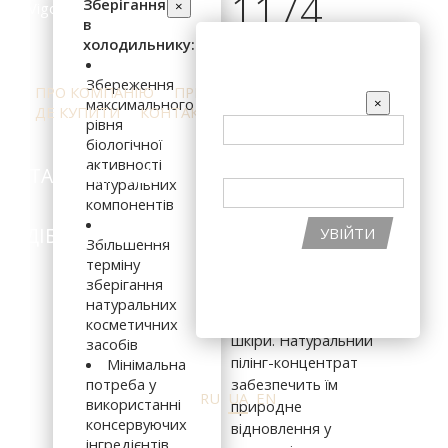
1174
Зберігання
×
в
холодильнику:
ВХІД НА САЙТ
грн
Збереження
ПРО КОМПАНІЮ
ПРЕС-ЦЕНТР
ВІДГУКИ
EMAIL
×
максимального
ДЕ КУПИТИ
КОНТАКТИ
рівня
біологічної
ПАРОЛЬ
активності
КАТАЛОГ ПРОДУКЦІЇ
ІНГРЕДІЄНТИ
натуральних
В КОШИК
компонентів
ПІДІБРАТИ КОСМЕТИКУ
АКЦІЇ
УВІЙТИ
Для всіх типів шкіри.
Збільшення
терміну
Повноцінне
ВІДНОВИТИ ПАРОЛЬ
зберігання
оновлення клітин —
РЕЄСТРАЦІЯ НА САЙТІ
натуральних
запорука молодості
косметичних
шкіри. Натуральний
засобів
пілінг-концентрат
Мінімальна
потреба у
забезпечить їм
RU
UA
EN
використанні
природне
консервуючих
відновлення у
інгредієнтів