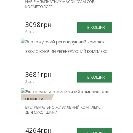
НАБІР АЛЬГІНАТНИХ МАСОК "САМ СОБІ
-23%
КОСМЕТОЛОГ"
3098грн
В КОШИК
6шт.
НОВИНКА
ЗВОЛОЖУЮЧИЙ РЕГЕНЕРУЮЧИЙ КОМПЛЕКС
ЗНИЖКА
-30%
3681грн
В КОШИК
2шт.
НОВИНКА
ЕКСТРЕМАЛЬНО ЖИВИЛЬНИЙ КОМПЛЕКС
ЗНИЖКА
ДЛЯ СУХОЇ ШКІРИ
-30%
4264грн