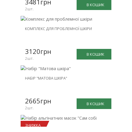
3481грн
В КОШИК
2шт.
НОВИНКА
КОМПЛЕКС ДЛЯ ПРОБЛЕМНОЇ ШКІРИ
ЗНИЖКА
-26%
3120грн
В КОШИК
2шт.
НОВИНКА
НАБІР "МАТОВА ШКІРА"
ЗНИЖКА
-25%
2665грн
В КОШИК
2шт.
ЗНИЖКА