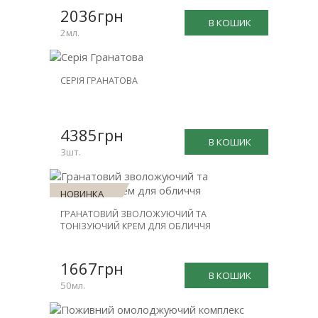
-15%
2036грн
В КОШИК
2мл.
НОВИНКА
СЕРІЯ ГРАНАТОВА
ЗНИЖКА
-20%
4385грн
В КОШИК
3шт.
НОВИНКА
ГРАНАТОВИЙ ЗВОЛОЖУЮЧИЙ ТА
ТОНІЗУЮЧИЙ КРЕМ ДЛЯ ОБЛИЧЧЯ
1667грн
В КОШИК
50мл.