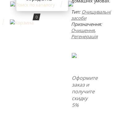
домашніх умовах.
Тип:
Очищувальні
0
засоби
Призначення:
Очищення
,
Регенерація
Оформите
заказ и
получите
скидку
5%