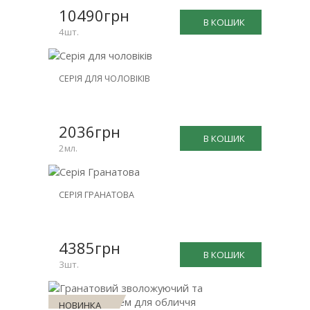
-25%
10490грн
В КОШИК
4шт.
НОВИНКА
СЕРІЯ ДЛЯ ЧОЛОВІКІВ
ЗНИЖКА
-15%
2036грн
В КОШИК
2мл.
НОВИНКА
СЕРІЯ ГРАНАТОВА
ЗНИЖКА
-20%
4385грн
В КОШИК
3шт.
НОВИНКА