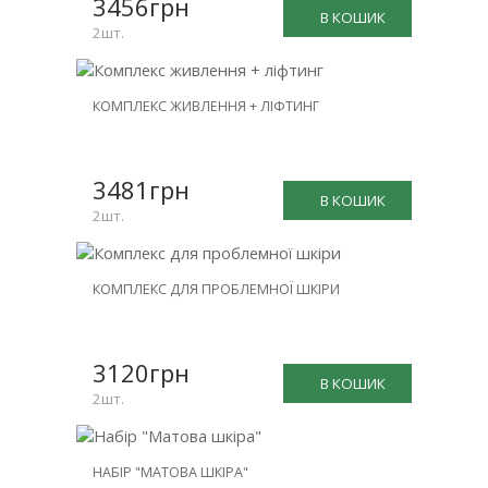
3456грн
В КОШИК
2шт.
НОВИНКА
КОМПЛЕКС ЖИВЛЕННЯ + ЛІФТИНГ
ЗНИЖКА
-26%
3481грн
В КОШИК
2шт.
НОВИНКА
КОМПЛЕКС ДЛЯ ПРОБЛЕМНОЇ ШКІРИ
ЗНИЖКА
-26%
3120грн
В КОШИК
2шт.
НОВИНКА
НАБІР "МАТОВА ШКІРА"