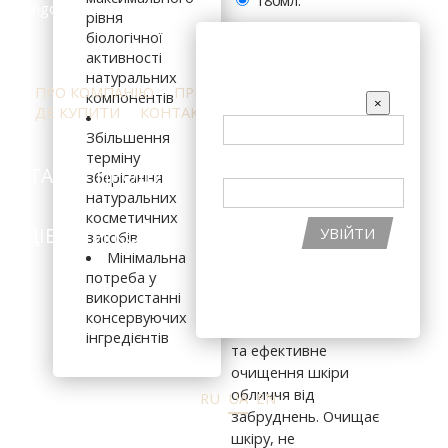
180мл.
рівня
908 грн
біологічної
ВХІД НА САЙТ
активності
натуральних
ПРО КОМПАНІЮ
ПРЕС-ЦЕНТР
ВІДГУКИ
компонентів
EMAIL
×
ДЕ КУПИТИ
КОНТАКТИ
Збільшення
терміну
ПАРОЛЬ
В КОШИК
КАТАЛОГ ПРОДУКЦІЇ
ІНГРЕДІЄНТИ
зберігання
натуральних
косметичних
Інноваційна текстура
ПІДІБРАТИ КОСМЕТИКУ
АКЦІЇ
УВІЙТИ
засобів
засобу, який
Мінімальна
перетворюється на
ВІДНОВИТИ ПАРОЛЬ
потреба у
масло при контакті зі
використанні
РЕЄСТРАЦІЯ НА САЙТІ
шкірою обличчя.
консервуючих
Забезпечує делікатне
інгредієнтів
та ефективне
очищення шкіри
обличчя від
RU
UA
EN
забруднень. Очищає
шкіру, не