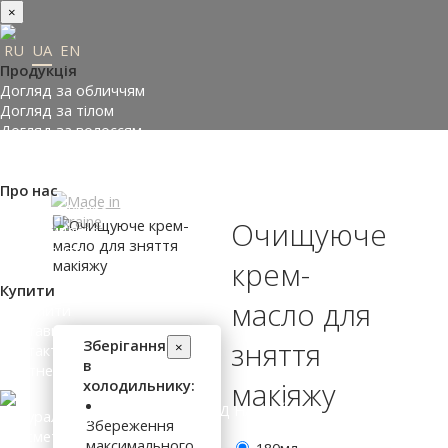
×
RU
UA
EN
Продукція
Догляд за обличчям
Догляд за тілом
Догляд за волоссям
Замовити подарунки
Підібрати косметику
Про нас
Made in Ukraine
Очищуюче
Про компанію
Прес-центр
крем-
Відгуки
Купити
масло для
Де купити
Доставка і оплата
Зберігання
зняття
×
Контакти
в
Партнери
холодильнику:
макіяжу
ВХІД НА САЙТ
Збереження
максимального