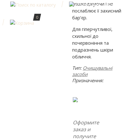
пошкоджуючи і не
послаблює її захисний
бар’єр.
0
Для гіперчутливої,
схильної до
почервоніння та
подразнень шкіри
обличчя.
Тип:
Очищувальні
засоби
Призначення:
Оформите
заказ и
получите