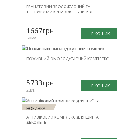
ГРАНАТОВИЙ ЗВОЛОЖУЮЧИЙ ТА
ТОНІЗУЮЧИЙ КРЕМ ДЛЯ ОБЛИЧЧЯ
1667грн
В КОШИК
50мл.
НОВИНКА
ПОЖИВНИЙ ОМОЛОДЖУЮЧИЙ КОМПЛЕКС
ЗНИЖКА
-31%
5733грн
В КОШИК
2шт.
НОВИНКА
АНТИВІКОВИЙ КОМПЛЕКС ДЛЯ ШИЇ ТА
ЗНИЖКА
ДЕКОЛЬТЕ
-30%