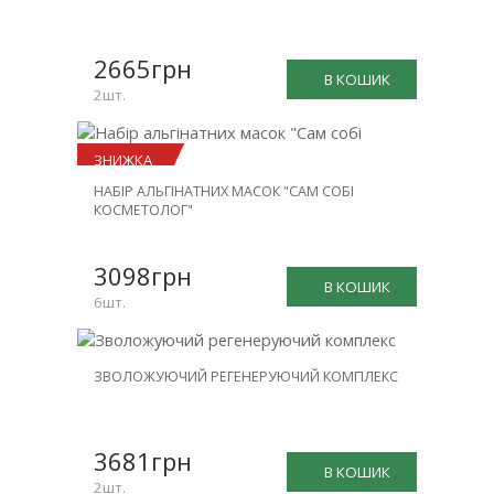
ЗНИЖКА
-25%
2665грн
В КОШИК
2шт.
ЗНИЖКА
НАБІР АЛЬГІНАТНИХ МАСОК "САМ СОБІ
-23%
КОСМЕТОЛОГ"
3098грн
В КОШИК
6шт.
НОВИНКА
ЗВОЛОЖУЮЧИЙ РЕГЕНЕРУЮЧИЙ КОМПЛЕКС
ЗНИЖКА
-30%
3681грн
В КОШИК
2шт.