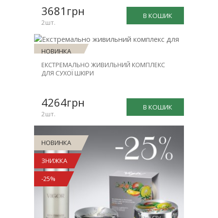
-30%
3681грн
В КОШИК
2шт.
НОВИНКА
ЕКСТРЕМАЛЬНО ЖИВИЛЬНИЙ КОМПЛЕКС
ЗНИЖКА
ДЛЯ СУХОЇ ШКІРИ
-30%
4264грн
В КОШИК
2шт.
НОВИНКА
ЗНИЖКА
-25%