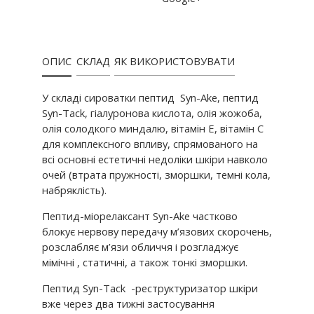
ОПИС
СКЛАД
ЯК ВИКОРИСТОВУВАТИ
У складі сироватки пептид Syn-Ake, пептид
Syn-Tack, гіалуронова кислота, олія жожоба,
олія солодкого миндалю, вітамін Е, вітамін С
для комплексного впливу, спрямованого на
всі основні естетичні недоліки шкіри навколо
очей (втрата пружності, зморшки, темні кола,
набряклість).
Пептид-міорелаксант Syn-Ake частково
блокує нервову передачу м’язових скорочень,
розслабляє м’язи обличчя і розгладжує
мімічні , статичні, а також тонкі зморшки.
Пептид Syn-Tack -реструктуризатор шкіри
вже через два тижні застосування