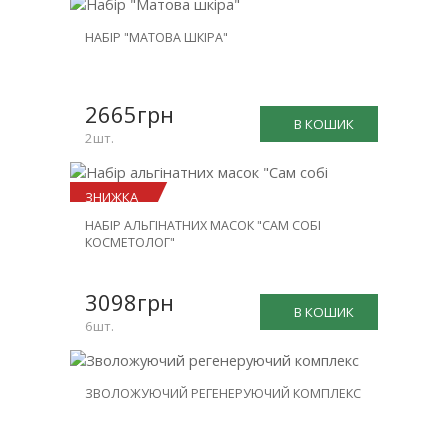
НОВИНКА
НАБІР "МАТОВА ШКІРА"
ЗНИЖКА
-25%
2665грн
В КОШИК
2шт.
ЗНИЖКА
НАБІР АЛЬГІНАТНИХ МАСОК "САМ СОБІ
-23%
КОСМЕТОЛОГ"
3098грн
В КОШИК
6шт.
НОВИНКА
ЗВОЛОЖУЮЧИЙ РЕГЕНЕРУЮЧИЙ КОМПЛЕКС
ЗНИЖКА