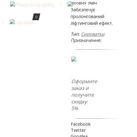
вікових змін.
Забезпечує
пролонгований
0
ліфтинговий ефект.
Тип:
Сироватки
Призначення:
Оформите
заказ и
получите
скидку
5%
Facebook
Twitter
Google+