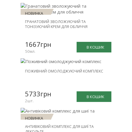
НОВИНКА
ГРАНАТОВИЙ ЗВОЛОЖУЮЧИЙ ТА
ТОНІЗУЮЧИЙ КРЕМ ДЛЯ ОБЛИЧЧЯ
1667грн
В КОШИК
50мл.
НОВИНКА
ПОЖИВНИЙ ОМОЛОДЖУЮЧИЙ КОМПЛЕКС
ЗНИЖКА
-31%
5733грн
В КОШИК
2шт.
НОВИНКА
АНТИВІКОВИЙ КОМПЛЕКС ДЛЯ ШИЇ ТА
ЗНИЖКА
ДЕКОЛЬТЕ