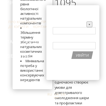
1095
рівня
біологічної
ВХІД НА САЙТ
грн
активності
натуральних
ПРО КОМПАНІЮ
ПРЕС-ЦЕНТР
ВІДГУКИ
компонентів
EMAIL
×
ДЕ КУПИТИ
КОНТАКТИ
Збільшення
терміну
ПАРОЛЬ
КАТАЛОГ ПРОДУКЦІЇ
ІНГРЕДІЄНТИ
зберігання
В КОШИК
натуральних
косметичних
ПІДІБРАТИ КОСМЕТИКУ
АКЦІЇ
УВІЙТИ
засобів
Сироватка активатор
Мінімальна
під очі допомагає
ВІДНОВИТИ ПАРОЛЬ
потреба у
швидкому
використанні
РЕЄСТРАЦІЯ НА САЙТІ
відновленню шкіри
консервуючих
навколо очей та
інгредієнтів
одночасно створює
умови для
довготривалого
RU
UA
EN
омолодження шкіри
та профілактики