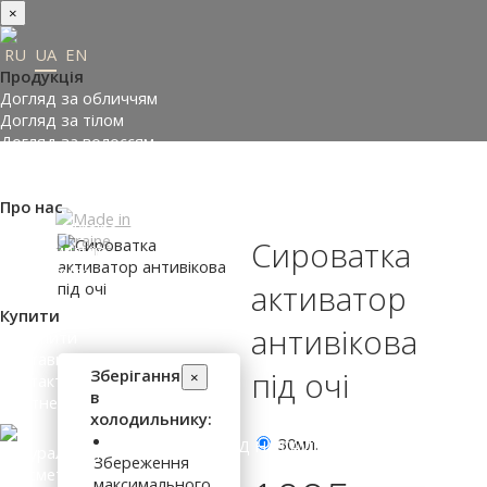
×
RU
UA
EN
Продукція
Догляд за обличчям
Догляд за тілом
Догляд за волоссям
Замовити подарунки
Підібрати косметику
Про нас
Made in Ukraine
Сироватка
Про компанію
Прес-центр
активатор
Відгуки
Купити
антивікова
Де купити
Доставка і оплата
Зберігання
під очі
×
Контакти
в
Партнери
холодильнику:
30мл.
ВХІД НА САЙТ
Збереження
максимального