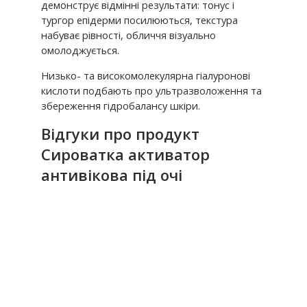
демонструє відмінні результати: тонус і
тургор епідерми посилюються, текстура
набуває рівності, обличчя візуально
омолоджується.
Низько- та високомолекулярна гіалуронові
кислоти подбають про ультразволоження та
збереження гідробалансу шкіри.
Відгуки про продукт
Сироватка активатор
антивікова під очі