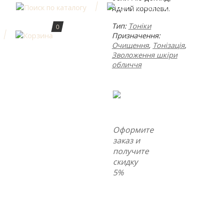
гідний королеви.
Тип:
Тоніки
0
Призначення:
Очищення
,
Тонізація
,
Зволоження шкіри
обличчя
Оформите
заказ и
получите
скидку
5%