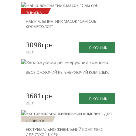
ЗНИЖКА
НАБІР АЛЬГІНАТНИХ МАСОК "САМ СОБІ
-23%
КОСМЕТОЛОГ"
3098грн
В КОШИК
6шт.
НОВИНКА
ЗВОЛОЖУЮЧИЙ РЕГЕНЕРУЮЧИЙ КОМПЛЕКС
ЗНИЖКА
-30%
3681грн
В КОШИК
2шт.
НОВИНКА
ЕКСТРЕМАЛЬНО ЖИВИЛЬНИЙ КОМПЛЕКС
ЗНИЖКА
ДЛЯ СУХОЇ ШКІРИ