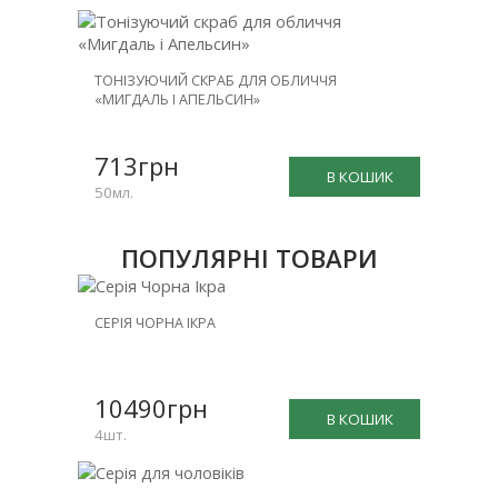
ТОНІЗУЮЧИЙ СКРАБ ДЛЯ ОБЛИЧЧЯ
«МИГДАЛЬ І АПЕЛЬСИН»
713грн
В КОШИК
50мл.
ПОПУЛЯРНІ ТОВАРИ
НОВИНКА
СЕРІЯ ЧОРНА ІКРА
ЗНИЖКА
-25%
10490грн
В КОШИК
4шт.