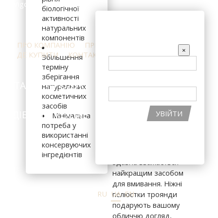
біологічної
978 грн
активності
ВХІД НА САЙТ
натуральних
компонентів
ПРО КОМПАНІЮ
ПРЕС-ЦЕНТР
ВІДГУКИ
EMAIL
×
ДЕ КУПИТИ
КОНТАКТИ
Збільшення
терміну
В КОШИК
зберігання
ПАРОЛЬ
КАТАЛОГ ПРОДУКЦІЇ
ІНГРЕДІЄНТИ
натуральних
косметичних
Для сухої,
засобів
нормальної, чутливої,
ПІДІБРАТИ КОСМЕТИКУ
АКЦІЇ
УВІЙТИ
Мінімальна
а також для зрілої
потреба у
шкіри.
ВІДНОВИТИ ПАРОЛЬ
використанні
консервуючих
РЕЄСТРАЦІЯ НА САЙТІ
Трояндова вода
інгредієнтів
здавна вважається
найкращим засобом
для вмивання. Ніжні
RU
UA
EN
пелюстки троянди
подарують вашому
обличчю догляд,