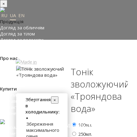
×
RU
UA
EN
Продукція
Догляд за обличчям
Догляд за тілом
Догляд за волоссям
Замовити подарунки
Підібрати косметику
Про нас
Made in Ukraine
Тонік
Про компанію
Прес-центр
зволожуючий
Відгуки
Купити
«Трояндова
Де купити
Зберігання
×
Доставка і оплата
в
вода»
Контакти
холодильнику:
Партнери
Збереження
100мл.
ВХІД НА САЙТ
максимального
250мл.
рівня