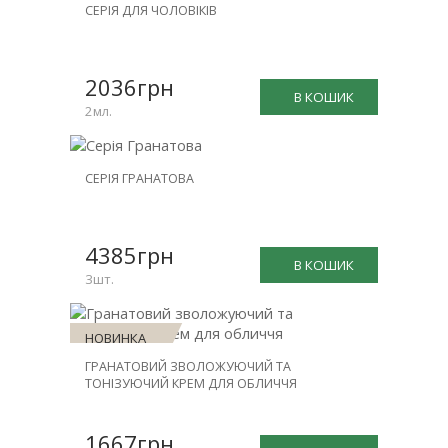
НОВИНКА
СЕРІЯ ДЛЯ ЧОЛОВІКІВ
ЗНИЖКА
-15%
2036грн
В КОШИК
2мл.
НОВИНКА
СЕРІЯ ГРАНАТОВА
ЗНИЖКА
-20%
4385грн
В КОШИК
3шт.
НОВИНКА
ГРАНАТОВИЙ ЗВОЛОЖУЮЧИЙ ТА
ТОНІЗУЮЧИЙ КРЕМ ДЛЯ ОБЛИЧЧЯ
1667грн