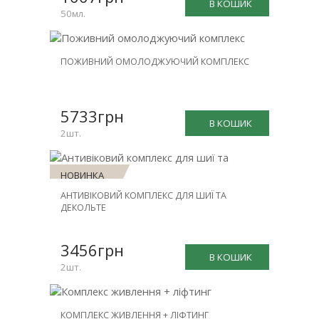
В КОШИК
50мл.
НОВИНКА
ПОЖИВНИЙ ОМОЛОДЖУЮЧИЙ КОМПЛЕКС
ЗНИЖКА
-31%
5733грн
В КОШИК
2шт.
НОВИНКА
АНТИВІКОВИЙ КОМПЛЕКС ДЛЯ ШИЇ ТА
ЗНИЖКА
ДЕКОЛЬТЕ
-30%
3456грн
В КОШИК
2шт.
НОВИНКА
КОМПЛЕКС ЖИВЛЕННЯ + ЛІФТИНГ