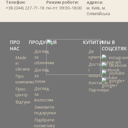
Телефон:
Режим роботи:
адреса:
+38 (044) 227-71-18
пн-пт: 09:30–18:00
м. Київ, м.
Олімпійська
ПРО
ПРОДУКЦІЯ
КУПИТИ
МЫ В
НАС
СОЦСЕТЯХ:
Догляд
Де
за
купити
Made
instagra
обличчям
in
Доставка
facebook
Ukraine
Догляд
і
youtube
за
оплата
Про
google+
тілом
компанію
Контакти
Догляд
Прес-
Партнери
за
центр
волоссям
Відгуки
Замовити
подарунки
Підібрати
косметику