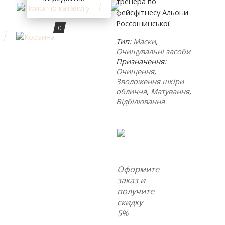
тренера по
фейсфітнесу Альони
Россошинської.
0
Тип:
Маски
,
Очищувальні засоби
Призначення:
Очищення
,
Зволоження шкіри
обличчя
,
Матування
,
Відбілювання
Оформите
заказ и
получите
скидку
5%