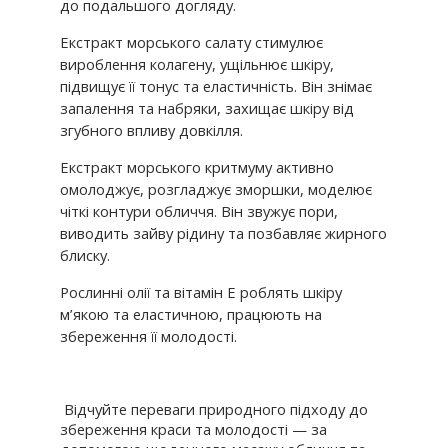
до подальшого догляду.
Екстракт морського салату
стимулює
вироблення колагену, ущільнює шкіру,
підвищує її тонус та еластичність. Він знімає
запалення та набряки, захищає шкіру від
згубного впливу довкілля.
Екстракт морського критмуму
активно
омолоджує, розгладжує зморшки, моделює
чіткі контури обличчя. Він звужує пори,
виводить зайву рідину та позбавляє жирного
блиску.
Рослинні олії та вітамін Е
роблять шкіру
м’якою та еластичною, працюють на
збереження її молодості.
Відчуйте переваги природного підходу до
збереження краси та молодості — за