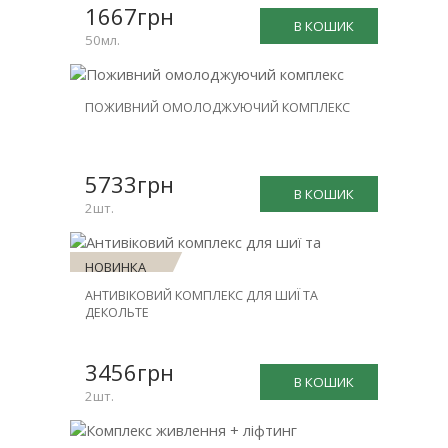
1667грн
В КОШИК
50мл.
НОВИНКА
ПОЖИВНИЙ ОМОЛОДЖУЮЧИЙ КОМПЛЕКС
ЗНИЖКА
-31%
5733грн
В КОШИК
2шт.
НОВИНКА
АНТИВІКОВИЙ КОМПЛЕКС ДЛЯ ШИЇ ТА
ЗНИЖКА
ДЕКОЛЬТЕ
-30%
3456грн
В КОШИК
2шт.