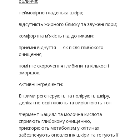
обличчя:
неймовірно гладенька шкіра;
відсутність жирного блиску та звужені пори;
комфортна м’якість під дотиками;
приємні відчуття — як після глибокого
очищення;
помітне скорочення глибини та кількості
зморшок.
Активні інгредієнти:
Ензими
регенерують та полірують шкіру,
делікатно освітлюють та вирівнюють тон.
Фермент Бацилл
та молочна кислота
сприяють глибокому очищенню,
прискорюють метаболізм у клітинах,
забезпечують оновлення шкіри та готують її