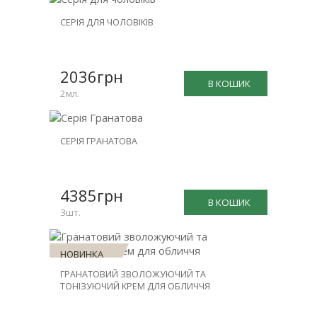
НОВИНКА
СЕРІЯ ДЛЯ ЧОЛОВІКІВ
ЗНИЖКА
-15%
2036грн
В КОШИК
2мл.
НОВИНКА
СЕРІЯ ГРАНАТОВА
ЗНИЖКА
-20%
4385грн
В КОШИК
3шт.
НОВИНКА
ГРАНАТОВИЙ ЗВОЛОЖУЮЧИЙ ТА
ТОНІЗУЮЧИЙ КРЕМ ДЛЯ ОБЛИЧЧЯ