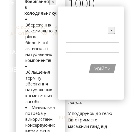
1000
Зберігання
×
в
холодильнику:
ВХІД НА САЙТ
грн
Збереження
ПРО КОМПАНІЮ
ПРЕС-ЦЕНТР
ВІДГУКИ
EMAIL
×
максимального
ДЕ КУПИТИ
КОНТАКТИ
рівня
біологічної
ПАРОЛЬ
активності
КАТАЛОГ ПРОДУКЦІЇ
ІНГРЕДІЄНТИ
натуральних
В КОШИК
компонентів
ПІДІБРАТИ КОСМЕТИКУ
АКЦІЇ
УВІЙТИ
Для будь-якого типу
Збільшення
шкіри. Ідеально
терміну
ВІДНОВИТИ ПАРОЛЬ
підійде для массажу
зберігання
РЕЄСТРАЦІЯ НА САЙТІ
обличчя та
натуральних
косметичних
щоденного очищення
засобів
шкіри.
Мінімальна
потреба у
У подарунок до гелю
RU
UA
EN
використанні
Ви отримаєте
консервуючих
масажний гайд від
інгредієнтів