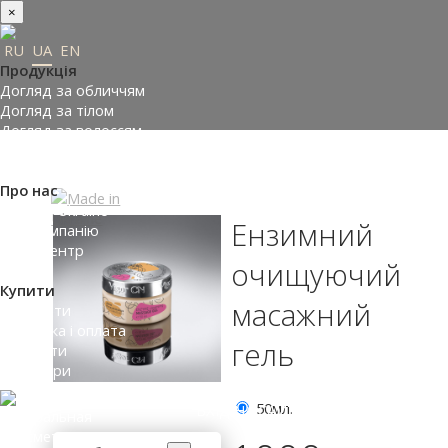
×
RU
UA
EN
Продукція
Догляд за обличчям
Догляд за тілом
Догляд за волоссям
Замовити подарунки
Підібрати косметику
Про нас
Made in Ukraine
Ензимний
Про компанію
Прес-центр
очищуючий
Відгуки
Купити
масажний
Де купити
Доставка і оплата
гель
Контакти
Партнери
50мл.
ВХІД НА САЙТ