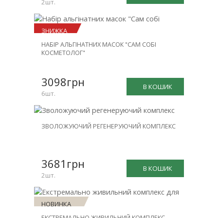
2шт.
ЗНИЖКА
НАБІР АЛЬГІНАТНИХ МАСОК "САМ СОБІ
-23%
КОСМЕТОЛОГ"
3098грн
В КОШИК
6шт.
НОВИНКА
ЗВОЛОЖУЮЧИЙ РЕГЕНЕРУЮЧИЙ КОМПЛЕКС
ЗНИЖКА
-30%
3681грн
В КОШИК
2шт.
НОВИНКА
ЕКСТРЕМАЛЬНО ЖИВИЛЬНИЙ КОМПЛЕКС