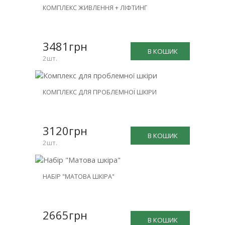
НОВИНКА
КОМПЛЕКС ЖИВЛЕННЯ + ЛІФТИНГ
ЗНИЖКА
-26%
3481грн
В КОШИК
2шт.
НОВИНКА
КОМПЛЕКС ДЛЯ ПРОБЛЕМНОЇ ШКІРИ
ЗНИЖКА
-26%
3120грн
В КОШИК
2шт.
НОВИНКА
НАБІР "МАТОВА ШКІРА"
ЗНИЖКА
-25%
2665грн
В КОШИК