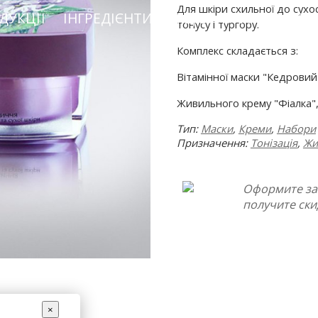
Для шкіри схильної до сухо
ДУКЦІЇ
ІНГРЕДІЄНТИ
ПІДІБРАТИ КОСМЕТИ
тонусу і тургору.
Комплекс складається з:
Вітамінної маски "Кедровий 
Живильного крему "Фіалка",
Тип:
Маски
,
Креми
,
Набори
Призначення:
Тонізація
,
Жи
Оформите за
получите ски
×