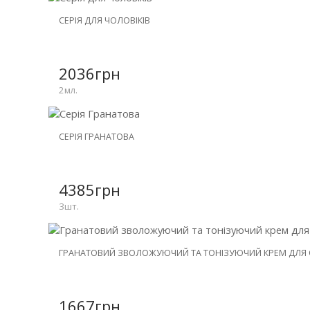
НОВИНКА
СЕРІЯ ДЛЯ ЧОЛОВІКІВ
ЗНИЖКА
-15%
2036грн
2мл.
НОВИНКА
СЕРІЯ ГРАНАТОВА
ЗНИЖКА
-20%
4385грн
3шт.
НОВИНКА
ГРАНАТОВИЙ ЗВОЛОЖУЮЧИЙ ТА ТОНІЗУЮЧИЙ КРЕМ ДЛЯ
1667грн