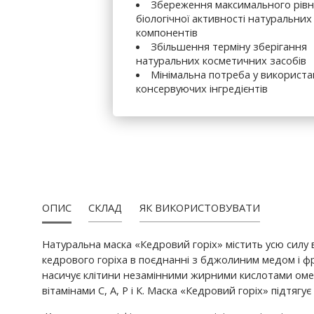
Збереження максимального рівн
біологічної активності натуральних
компонентів
Збільшення терміну зберігання
натуральних косметичних засобів
Мінімальна потреба у використа
консервуючих інгредієнтів
ОПИС
СКЛАД
ЯК ВИКОРИСТОВУВАТИ
Натуральна маска «Кедровий горіх» містить усю силу 
кедрового горіха в поєднанні з бджолиним медом і фр
насичує клітини незамінними жирними кислотами омега
вітамінами С, А, Р і К. Маска «Кедровий горіх» підтя