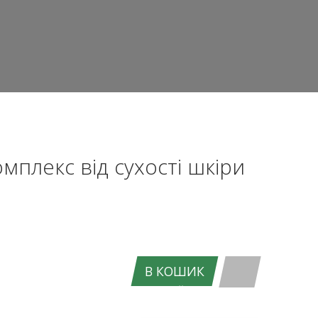
плекс від сухості шкіри
В КОШИК
ВХІД НА САЙТ