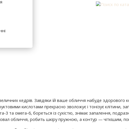
я
нні
величних кедрів. Завдяки їй ваше обличчя набуде здорового к
уктовими кислотами прекрасно зволожує і тонізує клітини, зап
-3 та омега-6, бореться із сухістю, знімає запалення, подраз
гує овал обличчя, робить шкіру пружною, а контур — чіткішим,