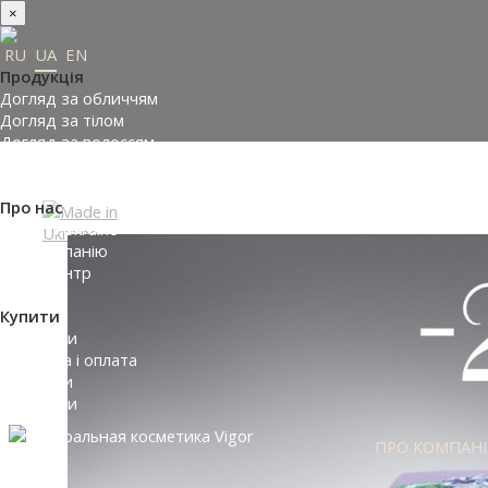
×
RU
UA
EN
Продукція
Догляд за обличчям
Догляд за тілом
Догляд за волоссям
Замовити подарунки
Підібрати косметику
Про нас
Made in Ukraine
Про компанію
Прес-центр
Відгуки
Купити
Де купити
Доставка і оплата
Контакти
Партнери
ПРО КОМПАН