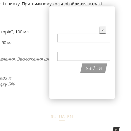
сті взимку. При тьмяному кольорі обличчя, втраті
КУ
АКЦІЇ
ВХІД НА САЙТ
EMAIL
×
горіх", 100 мл.
 50 мл.
ПАРОЛЬ
влення
,
Зволоження шкіри обличчя
УВІЙТИ
каз и
ВІДНОВИТИ ПАРОЛЬ
дку 5%
РЕЄСТРАЦІЯ НА САЙТІ
RU
UA
EN
0