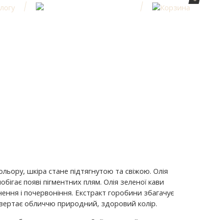
ольору, шкіра стане підтягнутою та свіжою.
Олія
обігає появі пігментних плям.
Олія зеленої кави
нення і почервоніння. Екстракт горобини збагачує
 повертає обличчю природний, здоровий колір.