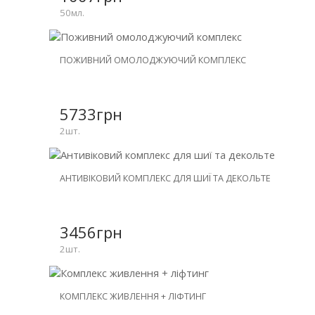
50мл.
НОВИНКА
ПОЖИВНИЙ ОМОЛОДЖУЮЧИЙ КОМПЛЕКС
ЗНИЖКА
-31%
5733грн
2шт.
НОВИНКА
АНТИВІКОВИЙ КОМПЛЕКС ДЛЯ ШИЇ ТА ДЕКОЛЬТЕ
ЗНИЖКА
-30%
3456грн
2шт.
НОВИНКА
КОМПЛЕКС ЖИВЛЕННЯ + ЛІФТИНГ