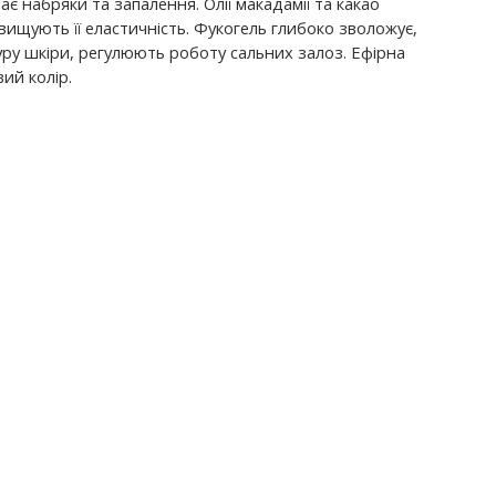
ає набряки та запалення. Олії макадамії та какао
вищують її еластичність. Фукогель глибоко зволожує,
уру шкіри, регулюють роботу сальних залоз. Ефірна
вий колір.