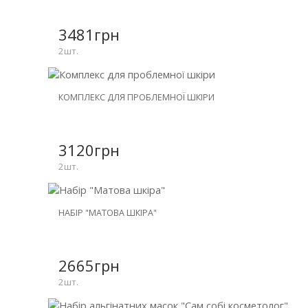
ЗНИЖКА
-26%
3481грн
2шт.
НОВИНКА
КОМПЛЕКС ДЛЯ ПРОБЛЕМНОЇ ШКІРИ
ЗНИЖКА
-26%
3120грн
2шт.
НОВИНКА
НАБІР "МАТОВА ШКІРА"
ЗНИЖКА
-25%
2665грн
2шт.