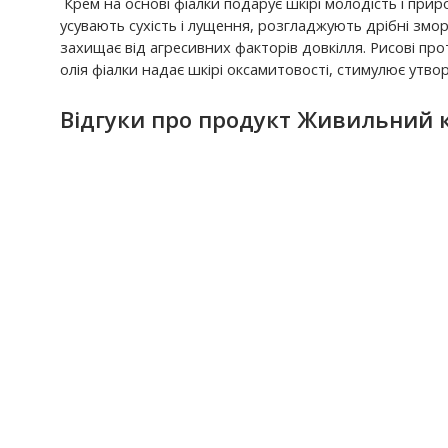
Крем на основі фіалки подарує шкірі молодість і приро
усувають сухість і лущення, розгладжують дрібні змор
захищає від агресивних факторів довкілля. Рисові пр
олія фіалки надає шкірі оксамитовості, стимулює утво
Відгуки про продукт Живильний к