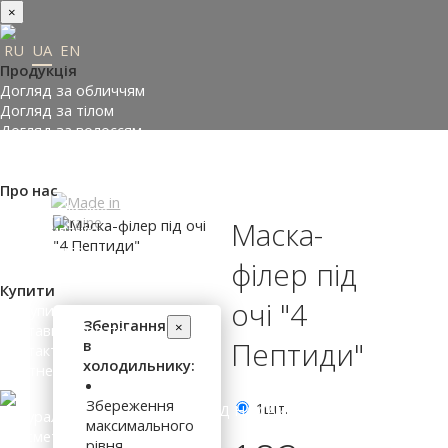
×
RU
UA
EN
Продукція
Догляд за обличчям
Догляд за тілом
Догляд за волоссям
Замовити подарунки
Підібрати косметику
Про нас
Made in Ukraine
Маска-
Про компанію
Прес-центр
філер під
Відгуки
Купити
очі "4
Де купити
Зберігання
×
Доставка і оплата
в
Пептиди"
Контакти
холодильнику:
Партнери
Збереження
1шт.
ВХІД НА САЙТ
максимального
рівня