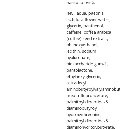
навколо очей.
INCI: aqua, paeonia
lactiflora flower water,
glycerin, panthenol,
caffeine, coffea arabica
(coffee) seed extract,
phenoxyethanol,
lecithin, sodium
hyaluronate,
biosaccharide gum-1,
pantolactone,
ethylhexylglycerin,
tetradecyl
aminobutyroylvalylaminobutyric
urea trifluoroacetate,
palmitoyl dipeptide-5
diaminobutyroyl
hydroxythreonine,
palmitoyl dipeptide-5
diaminohydroxybutyrate,