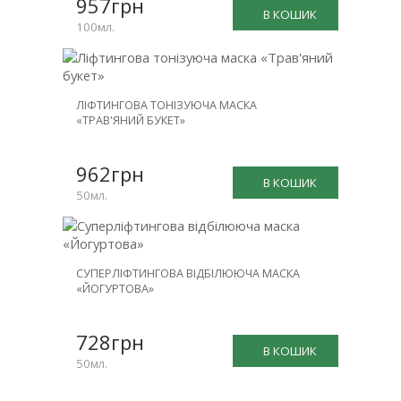
957грн
В КОШИК
100мл.
ЛІФТИНГОВА ТОНІЗУЮЧА МАСКА
«ТРАВ'ЯНИЙ БУКЕТ»
962грн
В КОШИК
50мл.
СУПЕРЛІФТИНГОВА ВІДБІЛЮЮЧА МАСКА
«ЙОГУРТОВА»
728грн
В КОШИК
50мл.