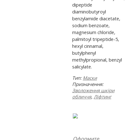
dipeptide
diaminobutyroyl
benzylamide diacetate,
sodium benzoate,
magnesium chloride,
palmitoyl tripeptide-5,
hexyl cinnamal,
butylphenyl
methylpropional, benzyl
salicylate.
Тип:
Маски
Призначення:
Зволоження шкіри
обличчя
,
Ліфтинг
Оформите