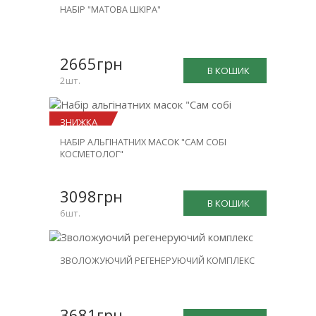
НОВИНКА
НАБІР "МАТОВА ШКІРА"
ЗНИЖКА
-25%
2665грн
В КОШИК
2шт.
ЗНИЖКА
НАБІР АЛЬГІНАТНИХ МАСОК "САМ СОБІ
-23%
КОСМЕТОЛОГ"
3098грн
В КОШИК
6шт.
НОВИНКА
ЗВОЛОЖУЮЧИЙ РЕГЕНЕРУЮЧИЙ КОМПЛЕКС
ЗНИЖКА
-30%
3681грн