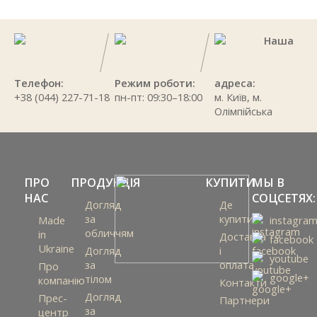
Наша
Телефон:
Режим роботи:
адреса:
+38 (044) 227-71-18
пн-пт: 09:30–18:00
м. Київ, м.
Олімпійська
ПРО
ПРОДУКЦІЯ
КУПИТИ
МЫ В
НАС
СОЦСЕТЯХ:
Догляд
Де
за
купити
Made
instagra
обличчям
in
Доставка
facebook
Ukraine
Догляд
і
youtube
за
оплата
Про
google+
тілом
компанію
Контакти
Догляд
Прес-
Партнери
за
центр