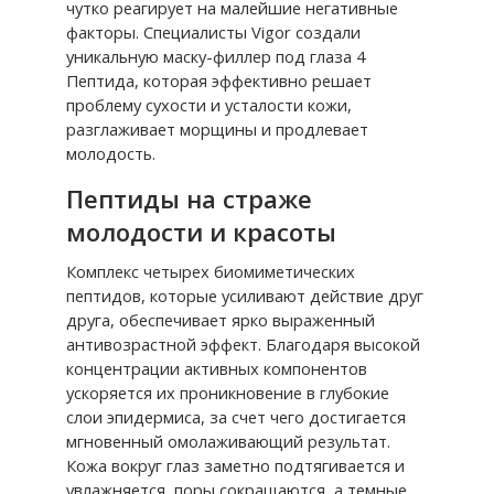
чутко реагирует на малейшие негативные
факторы. Специалисты Vigor создали
уникальную маску-филлер под глаза 4
Пептида, которая эффективно решает
проблему сухости и усталости кожи,
разглаживает морщины и продлевает
молодость.
Пептиды на страже
молодости и красоты
Комплекс четырех биомиметических
пептидов, которые усиливают действие друг
друга, обеспечивает ярко выраженный
антивозрастной эффект. Благодаря высокой
концентрации активных компонентов
ускоряется их проникновение в глубокие
слои эпидермиса, за счет чего достигается
мгновенный омолаживающий результат.
Кожа вокруг глаз заметно подтягивается и
увлажняется, поры сокращаются, а темные