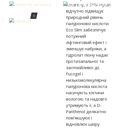
колагену, а SYN-Hycan
відчутно підвищує
0
природний рівень
гіалуронової кислоти.
Eco Slim забезпечує
потужний
ліфтинговий ефект і
зменшує набряки, а
гідролат піону надає
протизапальної та
заспокійливої дії.
Fucogel і
низькомолекулярна
гіалуронова кислота
насичують клітини
вологою та надовго
утримують її, а D-
Panthenol делікатно
пом’якшуює і
відновлює шкіру