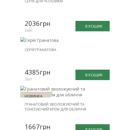
СЕРІЯ ДЛЯ ЧОЛОВІКІВ
ЗНИЖКА
-15%
2036грн
В КОШИК
2мл.
НОВИНКА
СЕРІЯ ГРАНАТОВА
ЗНИЖКА
-20%
4385грн
В КОШИК
3шт.
НОВИНКА
ГРАНАТОВИЙ ЗВОЛОЖУЮЧИЙ ТА
ТОНІЗУЮЧИЙ КРЕМ ДЛЯ ОБЛИЧЧЯ
1667грн
В КОШИК