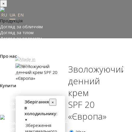
×
RU
UA
EN
Продукція
Догляд за обличчям
Догляд за тілом
Догляд за волоссям
Замовити подарунки
Підібрати косметику
Про нас
Made in Ukraine
Зволожуючий
Про компанію
Прес-центр
денний
Відгуки
Купити
крем
Де купити
Доставка і оплата
Зберігання
SPF 20
×
Контакти
в
Партнери
холодильнику:
«Європа»
ВХІД НА САЙТ
Збереження
максимального