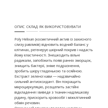
ОПИС
СКЛАД
ЯК ВИКОРИСТОВУВАТИ
Poly Helixan (косметичний актив із захисного
слизу равликів) відновить водний баланс у
клітинах, регенерує шкірний покрив і надасть
йому еластичності. Знешкодить вільні
радикали, запобіжить появі ранніх зморщок,
знищить бактерії, зніме подразнення,
зробить шкіру гладенькою та осяйною.
Екстракт зеленої кави ― надзвичайно
сильний антиоксидант. Він покращить
мікроциркуляцію, розщепить застійні
відкладення і виведе з тканин надлишкову
рідину, прискорить кровообіг і міжклітинний
обмін речовин.