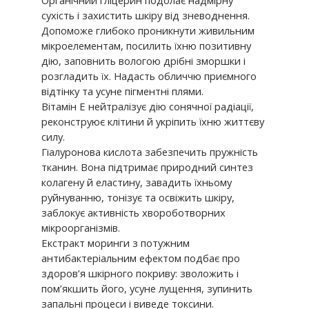
Органічний гліцерин подолає надмірну
сухість і захистить шкіру від зневоднення.
Допоможе глибоко проникнути живильним
мікроелементам, посилить їхню позитивну
дію, заповнить вологою дрібні зморшки і
розгладить їх. Надасть обличчю приємного
відтінку та усуне пігментні плями.
Вітамін Е нейтралізує дію сонячної радіації,
реконструює клітини й укріпить їхню життєву
силу.
Гіалуронова кислота забезпечить пружність
тканин. Вона підтримає природний синтез
колагену й еластину, завадить їхньому
руйнуванню, тонізує та освіжить шкіру,
заблокує активність хвороботворних
мікроорганізмів.
Екстракт моринги з потужним
антибактеріальним ефектом подбає про
здоров’я шкірного покриву: зволожить і
пом’якшить його, усуне лущення, зупинить
запальні процеси і виведе токсини.