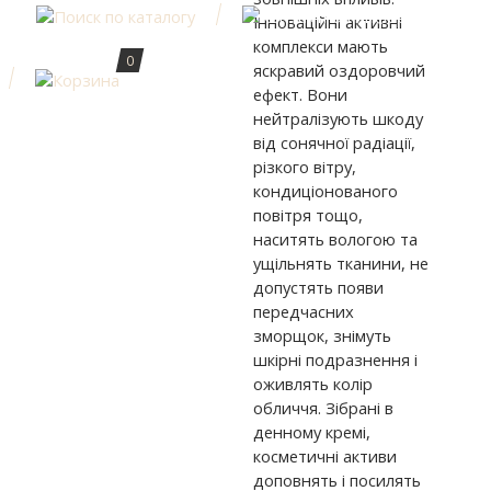
Інноваційні активні
комплекси мають
0
яскравий оздоровчий
ефект. Вони
нейтралізують шкоду
від сонячної радіації,
різкого вітру,
кондиціонованого
повітря тощо,
наситять вологою та
ущільнять тканини, не
допустять появи
передчасних
зморщок, знімуть
шкірні подразнення і
оживлять колір
обличчя. Зібрані в
денному кремі,
косметичні активи
доповнять і посилять