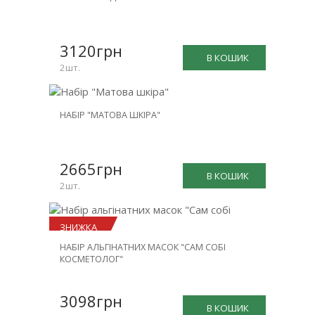
ЗНИЖКА
-26%
3120грн
В КОШИК
2шт.
НОВИНКА
НАБІР "МАТОВА ШКІРА"
ЗНИЖКА
-25%
2665грн
В КОШИК
2шт.
ЗНИЖКА
НАБІР АЛЬГІНАТНИХ МАСОК "САМ СОБІ
-23%
КОСМЕТОЛОГ"
3098грн
В КОШИК