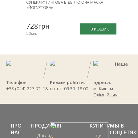
СУПЕРЛІФТИНГОВА ВІДБІЛЮЮЧА МАСКА
«ЙОГУРТОВА»
728грн
В КОШИК
50мл.
Наша
Телефон:
Режим роботи:
адреса:
+38 (044) 227-71-18
пн-пт: 09:30–18:00
м. Київ, м.
Олімпійська
ПРО
ПРОДУКЦІЯ
КУПИТИ
МЫ В
НАС
СОЦСЕТЯХ:
Догляд
Де