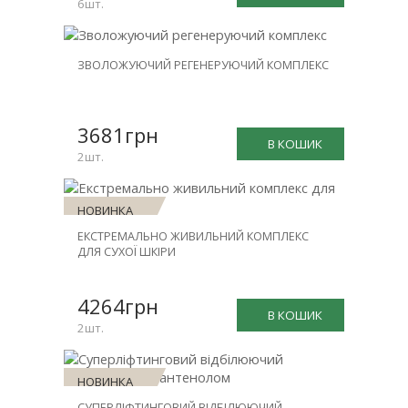
6шт.
НОВИНКА
ЗВОЛОЖУЮЧИЙ РЕГЕНЕРУЮЧИЙ КОМПЛЕКС
ЗНИЖКА
-30%
3681грн
В КОШИК
2шт.
НОВИНКА
ЕКСТРЕМАЛЬНО ЖИВИЛЬНИЙ КОМПЛЕКС
ЗНИЖКА
ДЛЯ СУХОЇ ШКІРИ
-30%
4264грн
В КОШИК
2шт.
НОВИНКА
СУПЕРЛІФТИНГОВИЙ ВІДБІЛЮЮЧИЙ