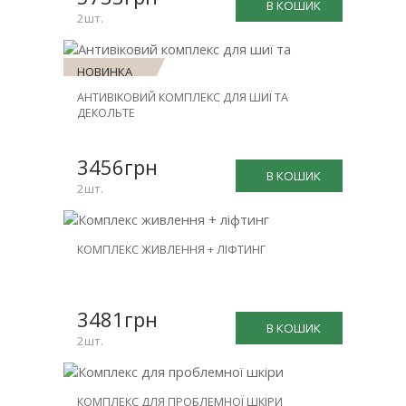
В КОШИК
2шт.
НОВИНКА
АНТИВІКОВИЙ КОМПЛЕКС ДЛЯ ШИЇ ТА
ЗНИЖКА
ДЕКОЛЬТЕ
-30%
3456грн
В КОШИК
2шт.
НОВИНКА
КОМПЛЕКС ЖИВЛЕННЯ + ЛІФТИНГ
ЗНИЖКА
-26%
3481грн
В КОШИК
2шт.
НОВИНКА
КОМПЛЕКС ДЛЯ ПРОБЛЕМНОЇ ШКІРИ