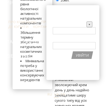
20мл.
рівня
1123
біологічної
ВХІД НА САЙТ
активності
натуральних
ПРО КОМПАНІЮ
ПРЕС-ЦЕНТР
ВІДГУКИ
грн
компонентів
EMAIL
×
ДЕ КУПИТИ
КОНТАКТИ
Збільшення
терміну
ПАРОЛЬ
КАТАЛОГ ПРОДУКЦІЇ
ІНГРЕДІЄНТИ
зберігання
натуральних
косметичних
В КОШИК
ПІДІБРАТИ КОСМЕТИКУ
АКЦІЇ
УВІЙТИ
засобів
Мінімальна
ВІДНОВИТИ ПАРОЛЬ
потреба у
Для нормальної та
використанні
РЕЄСТРАЦІЯ НА САЙТІ
сухої шкіри.
консервуючих
Унікальний
інгредієнтів
зволожуючий крем
день у день надійно
RU
UA
EN
захищатиме шкіру
сухого типу від усіх
зовнішніх впливів.