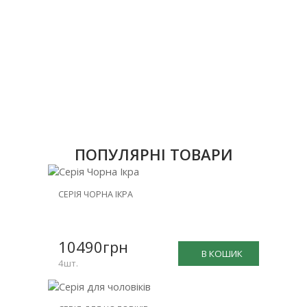
ПОПУЛЯРНІ ТОВАРИ
НОВИНКА
СЕРІЯ ЧОРНА ІКРА
ЗНИЖКА
-25%
10490грн
В КОШИК
4шт.
НОВИНКА