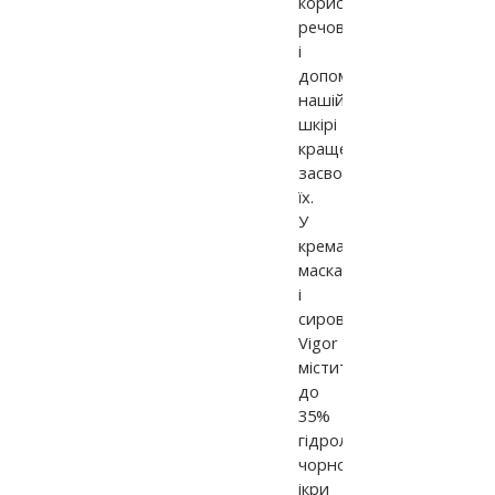
корисні
речовини
і
допомагає
нашій
шкірі
краще
засвоювати
їх.
У
кремах,
масках
і
сироватках
Vigor
міститься
до
35%
гідролізату
чорної
ікри