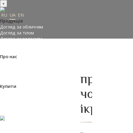
×
RU
UA
EN
Продукція
Догляд за обличчям
Догляд за тілом
Догляд за волоссям
Замовити подарунки
Підібрати косметику
Про нас
Made in Ukraine
Про компанію
Прес-центр
протеїни
Відгуки
Купити
чорної
Де купити
Доставка і оплата
Контакти
ікри
Партнери
ВХІД НА САЙТ