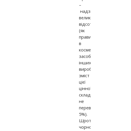
–
надзвичайно
великий
відсоток
(як
правило,
в
косметичних
засобах
інших
виробників
зміст
цієї
цінної
складової
не
перевищує
5%).
Шрот
чорної