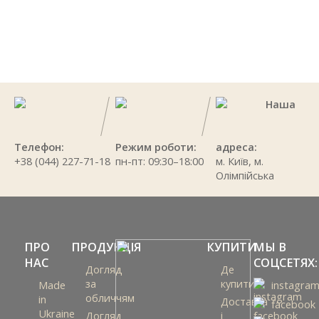
Наша
Телефон:
Режим роботи:
адреса:
+38 (044) 227-71-18
пн-пт: 09:30–18:00
м. Київ, м.
Олімпійська
ПРО
ПРОДУКЦІЯ
КУПИТИ
МЫ В
НАС
СОЦСЕТЯХ:
Догляд
Де
за
купити
Made
instagra
обличчям
in
Доставка
facebook
Ukraine
Догляд
і