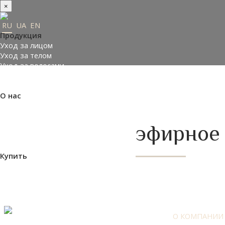
×
RU
UA
EN
Продукция
Уход за лицом
Уход за телом
Уход за волосами
Заказать подарки
Подобрать косметику
О нас
Made in Ukraine
О компании
Пресс-центр
эфирное
Отзывы
Философия
Купить
Где купить
Оплата и доставка
Контакты
Партнеры
О КОМПАНИИ