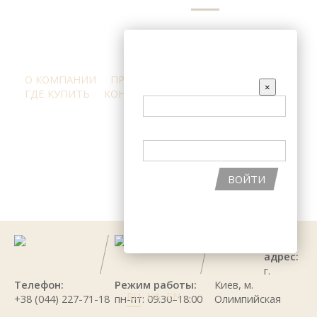
ВХОД НА САЙТ
О КОМПАНИИ
ПРЕСС-ЦЕНТР
ОТЗЫВЫ
EMAIL
×
ГДЕ КУПИТЬ
КОНТАКТЫ
ПАРОЛЬ
ПРОДУКЦИЯ
ИНГРЕДИЕНТЫ
ПОДОБРАТЬ КОСМЕТИКУ
АКЦИИ
ВОЙТИ
ВОССТАНОВИТЬ ПАРОЛЬ
РЕГИСТРАЦИЯ НА САЙТЕ
Наш
адрес:
г.
Телефон:
Режим работы:
Киев, м.
RU
UA
EN
+38 (044) 227-71-18
пн-пт: 09:30–18:00
Олимпийская