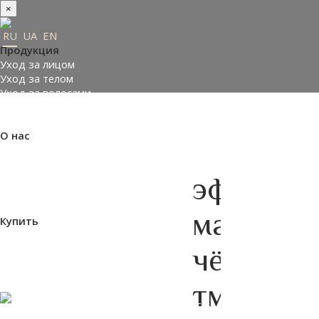
×
RU
UA
EN
Продукция
Уход за лицом
Уход за телом
Уход за волосами
Заказать подарки
Подобрать косметику
О нас
Made in Ukraine
О компании
Пресс-центр
эфирное
Отзывы
Философия
масло
Купить
Где купить
Оплата и доставка
чёрного
Контакты
Партнеры
тмина
ВХОД НА САЙТ